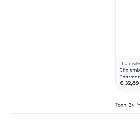
PharmaNu
Cholemix
Pharmanu
€ 32,89
Toon