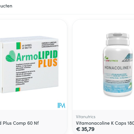
ucten
ale en maximale prijswaarden aan te passen.
Vitanutrics
d Plus Comp 60 Nf
Vitamonacoline K Caps 18
€ 35,79