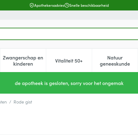
Apothekersadvies
Snelle beschikbaarheid
Zwangerschap en
Natuur
Vitaliteit 50+
, verzorging en hygiëne categorie
enu voor Dieet, voeding en vitamines categorie
Toon submenu voor Zwangerschap en kinderen cat
Toon submenu voor Vitaliteit 5
Toon subm
kinderen
geneeskunde
de apotheek is gesloten, sorry voor het ongemak
nten
/
Rode gist