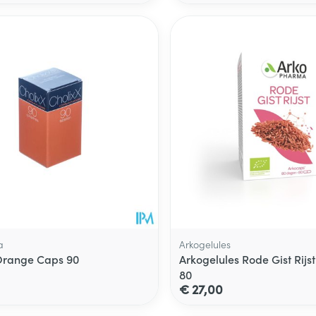
a
Arkogelules
Orange Caps 90
Arkogelules Rode Gist Rijs
80
€ 27,00