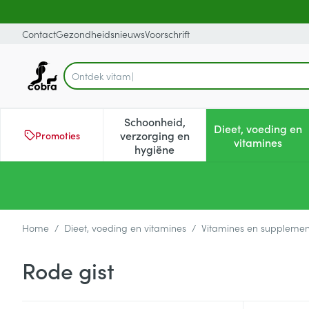
Ga naar de inhoud
Dia 1 van 1
Contact
Gezondheidsnieuws
Voorschrift
Op zo
Product, merk, categorie...
Schoonheid,
Dieet, voeding en
verzorging en
Promoties
Toon submenu voor Schoonheid
Toon subm
vitamines
hygiëne
Home
/
Dieet, voeding en vitamines
/
Vitamines en suppleme
Rode gist
Doorgaan naar productlijst