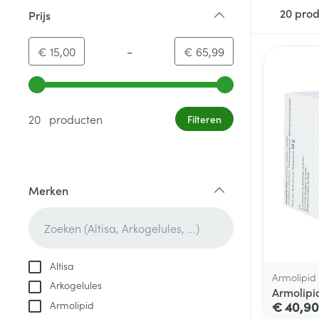
20
prod
Prijs
filter
-
Minimumwaarde
Maximale waarde
€ 15,00
€ 65,99
Gebruik de pijltjestoetsen links en rechts om de minim
20 producten
Filteren
Merken
filter
Altisa
Armolipid
Arkogelules
Armolipi
Armolipid
€ 40,90