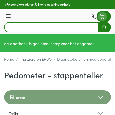
Ga naar de inhoud
Apothekersadvies
Snelle beschikbaarheid
Menu
Zoek
Product, merk, categorie...
de apotheek is gesloten, sorry voor het ongemak
Home
/
Thuiszorg en EHBO
/
Diagnosetesten en meetapparatuu
Pedometer - stappenteller
Filteren
Doorgaan naar productlijst
Prijs