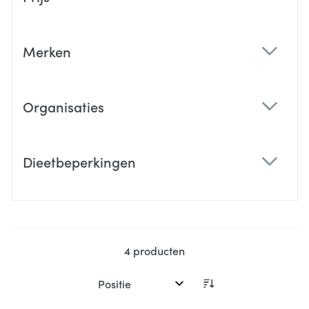
filter
Merken
filter
Organisaties
filter
Dieetbeperkingen
filter
4
producten
Sorteer op: