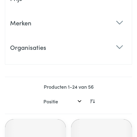
filter
Merken
filter
Organisaties
filter
Producten
1
-
24
van
56
Sorteer op: