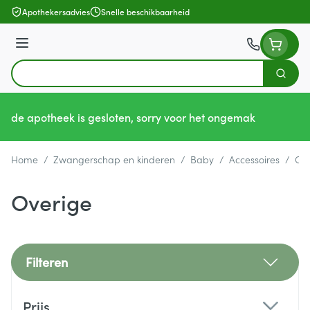
Ga naar de inhoud
Apothekersadvies
Snelle beschikbaarheid
Menu
Zoek
Product, merk, categorie...
de apotheek is gesloten, sorry voor het ongemak
Home
/
Zwangerschap en kinderen
/
Baby
/
Accessoires
/
Ove
Overige
Filteren
Doorgaan naar productlijst
Prijs