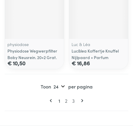
physiodose
Luc & Léa
Physiodose Wegwerpfilter
Luc&lea Koffertje Knuffel
Baby Neusrein. 20+2 Grat.
Nijlpaard + Parfum
€ 10,50
€ 16,86
Toon
per pagina
Pagina's
U lees momenteel pagina
Pagina
Pagina
1
2
3