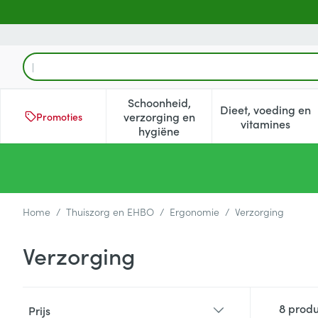
Ga naar de inhoud
Product, merk, categorie...
Schoonheid,
Dieet, voeding en
verzorging en
Promoties
Toon submenu voor Schoonheid
Toon subm
vitamines
hygiëne
Home
/
Thuiszorg en EHBO
/
Ergonomie
/
Verzorging
Verzorging
Doorgaan naar productlijst
8
produ
Prijs