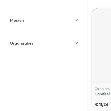
filter
Merken
filter
Organisaties
filter
Coloplast
Comfeel 
€ 11,24