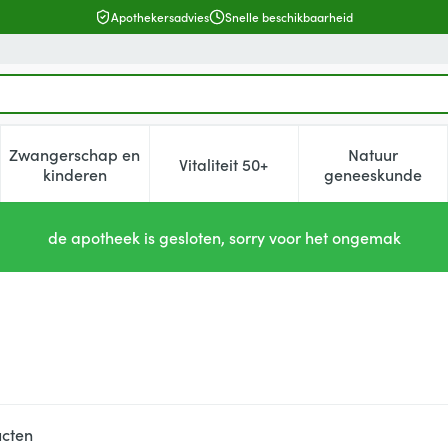
Apothekersadvies
Snelle beschikbaarheid
Zwangerschap en
Natuur
Vitaliteit 50+
, verzorging en hygiëne categorie
enu voor Dieet, voeding en vitamines categorie
Toon submenu voor Zwangerschap en kinderen cat
Toon submenu voor Vitaliteit 5
Toon subm
kinderen
geneeskunde
de apotheek is gesloten, sorry voor het ongemak
cten