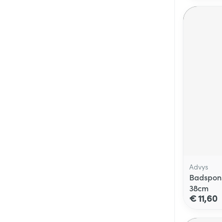
Advys
Badspons
38cm
€ 11,60