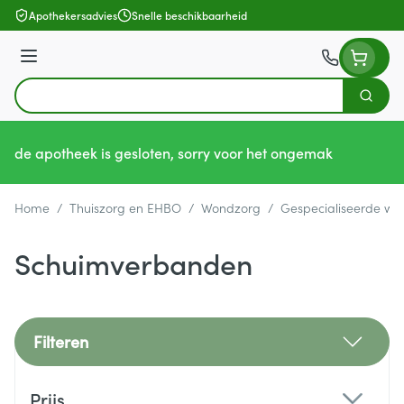
Ga naar de inhoud
Apothekersadvies
Snelle beschikbaarheid
Menu
Zoek
Product, merk, categorie...
de apotheek is gesloten, sorry voor het ongemak
Home
/
Thuiszorg en EHBO
/
Wondzorg
/
Gespecialiseerde wo
Schuimverbanden
Filteren
Doorgaan naar productlijst
Prijs