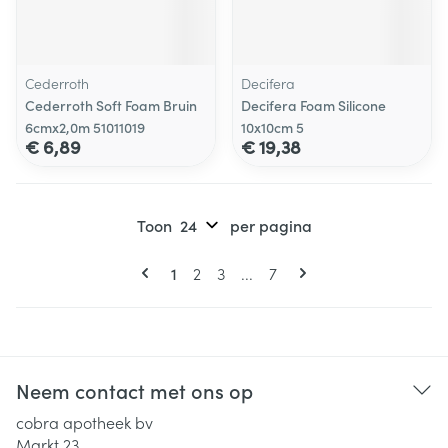
Cederroth
Decifera
Cederroth Soft Foam Bruin
Decifera Foam Silicone
6cmx2,0m 51011019
10x10cm 5
€ 6,89
€ 19,38
Toon
per pagina
Pagina's
U lees momenteel pagina
Pagina
Pagina
Pagina
1
2
3
...
7
Neem contact met ons op
cobra apotheek bv
Markt 23