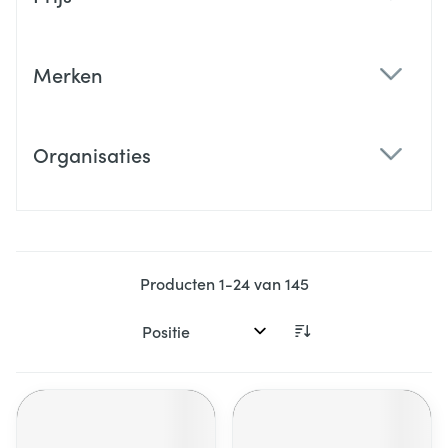
filter
Merken
filter
Organisaties
filter
Producten
1
-
24
van
145
Sorteer op: