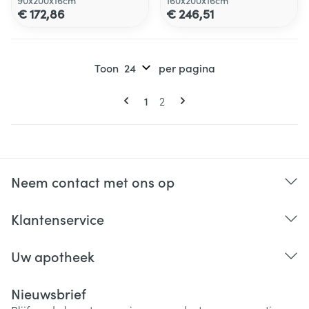
90x200x16cm
160x200x16cm
€ 172,86
€ 246,51
Toon
per pagina
Pagina's
U lees momenteel pagina
Pagina
1
2
Neem contact met ons op
Klantenservice
Uw apotheek
Nieuwsbrief