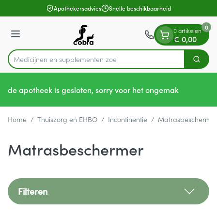
Dia 1 van 1
Ga naar de inhoud
Apothekersadvies
Snelle beschikbaarheid
0
0 artikelen
Menu
€ 0,00
Medicijne
Zoek
Product, merk, categorie...
de apotheek is gesloten, sorry voor het ongemak
Home
/
Thuiszorg en EHBO
/
Incontinentie
/
Matrasbescherme
Matrasbeschermer
Filteren