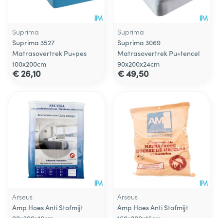
Suprima
Suprima
Suprima 3527
Suprima 3069
Matrasovertrek Pu+pes
Matrasovertrek Pu+tencel
100x200cm
90x200x24cm
€ 26,10
€ 49,50
Arseus
Arseus
Amp Hoes Anti Stofmijt
Amp Hoes Anti Stofmijt