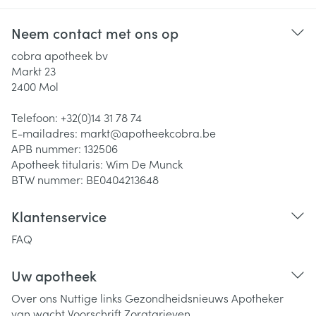
Neem contact met ons op
cobra apotheek bv
Markt 23
2400
Mol
Telefoon:
+32(0)14 31 78 74
E-mailadres:
markt@
apotheekcobra.be
APB nummer:
132506
Apotheek titularis:
Wim De Munck
BTW nummer:
BE0404213648
Klantenservice
FAQ
Uw apotheek
Over ons
Nuttige links
Gezondheidsnieuws
Apotheker
van wacht
Voorschrift
Zorgtarieven