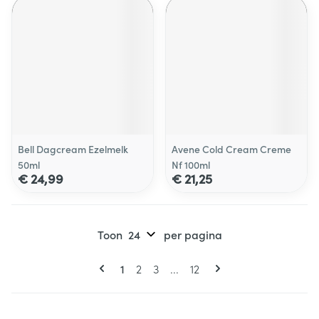
Bell Dagcream Ezelmelk
Avene Cold Cream Creme
50ml
Nf 100ml
€ 24,99
€ 21,25
Toon
per pagina
Pagina's
U lees momenteel pagina
Pagina
Pagina
Pagina
1
2
3
...
12