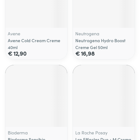
Avene
Neutrogena
Avene Cold Cream Creme
Neutrogena Hydro Boost
40ml
Creme Gel 50ml
€ 12,90
€ 16,98
Bioderma
La Roche Posay
Bioderma Sensibio
Lrp Effaclar Duo + M Creme