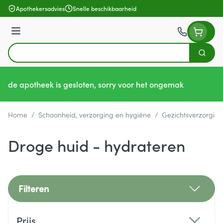
Ga naar de inhoud
Apothekersadvies
Snelle beschikbaarheid
Menu
Zoek
Product, merk, categorie...
de apotheek is gesloten, sorry voor het ongemak
Home
/
Schoonheid, verzorging en hygiëne
/
Gezichtsverzorging
Droge huid - hydrateren
Filteren
Doorgaan naar productlijst
Prijs