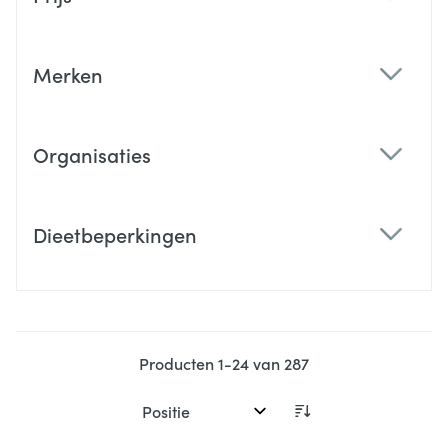
filter
Merken
filter
Organisaties
filter
Dieetbeperkingen
filter
Producten
1
-
24
van
287
Sorteer op: