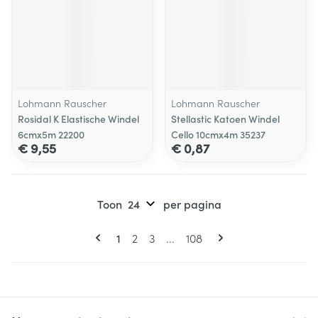
Lohmann Rauscher
Lohmann Rauscher
Rosidal K Elastische Windel
Stellastic Katoen Windel
6cmx5m 22200
Cello 10cmx4m 35237
€ 9,55
€ 0,87
Toon
per pagina
Pagina's
U lees momenteel pagina
Pagina
Pagina
Pagina
1
2
3
...
108