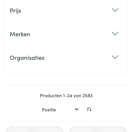
Doorgaan naar productlijst
Prijs
filter
Merken
filter
Organisaties
filter
Producten
1
-
24
van
2583
Sorteer op: