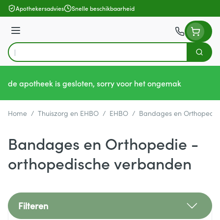
Ga naar de inhoud
Apothekersadvies
Snelle beschikbaarheid
Menu
Zoek
Product, merk, categorie...
de apotheek is gesloten, sorry voor het ongemak
Home
/
Thuiszorg en EHBO
/
EHBO
/
Bandages en Orthopedie
Bandages en Orthopedie -
orthopedische verbanden
Filteren