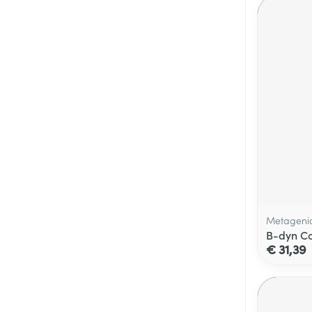
Metageni
B-dyn C
€ 31,39