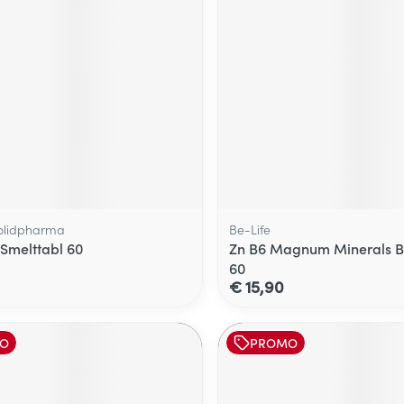
olidpharma
Be-Life
 Smelttabl 60
Zn B6 Magnum Minerals Be
60
€ 15,90
O
PROMO