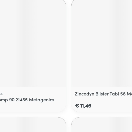
cs
Zincodyn Blister Tabl 56 
omp 90 21455 Metagenics
€ 11,46