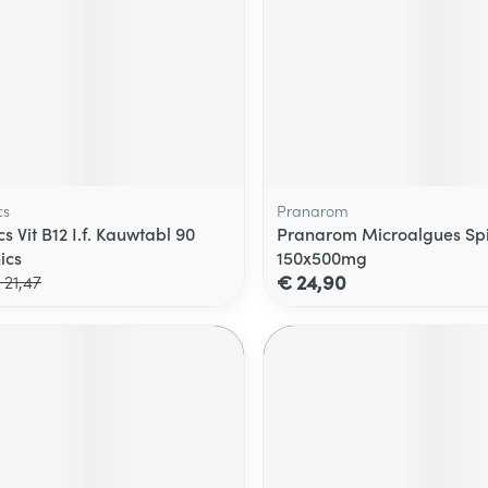
cs
Pranarom
cs Vit B12 I.f. Kauwtabl 90
Pranarom Microalgues Spir
ics
150x500mg
€ 24,90
 21,47