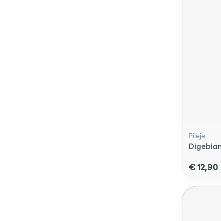
Pileje
Digebian
€ 12,90