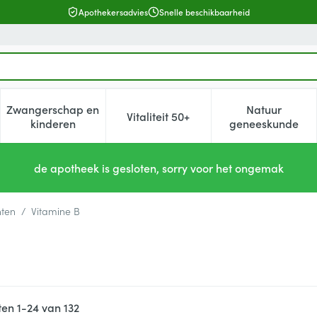
Apothekersadvies
Snelle beschikbaarheid
Zwangerschap en
Natuur
Vitaliteit 50+
, verzorging en hygiëne categorie
enu voor Dieet, voeding en vitamines categorie
Toon submenu voor Zwangerschap en kinderen cat
Toon submenu voor Vitaliteit 5
Toon subm
kinderen
geneeskunde
de apotheek is gesloten, sorry voor het ongemak
nten
/
Vitamine B
ten
1
-
24
van
132