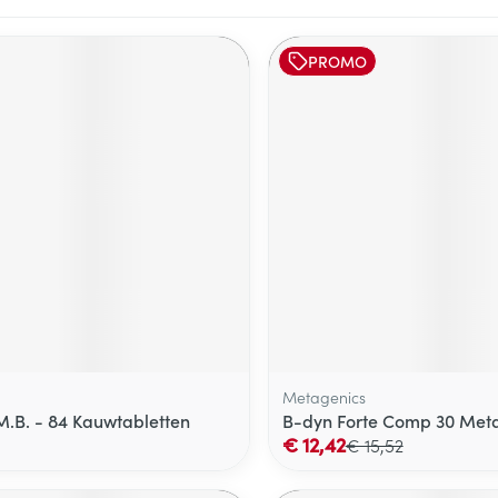
PROMO
Metagenics
M.B. - 84 Kauwtabletten
B-dyn Forte Comp 30 Met
€ 12,42
€ 15,52