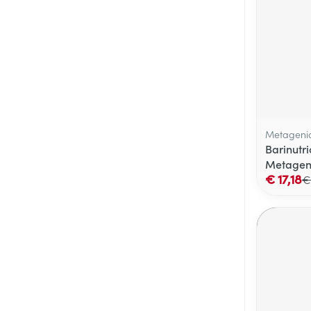
Metageni
Barinutri
Metagen
€ 17,18
€