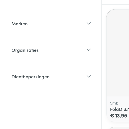
filter
Merken
filter
Organisaties
filter
Dieetbeperkingen
filter
Smb
FolaD S.
€ 13,95