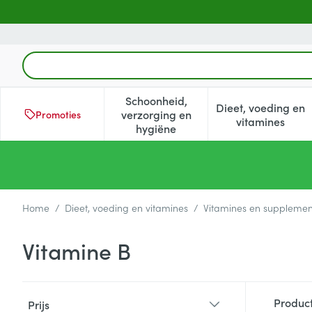
Ga naar de inhoud
Product, merk, categorie...
Schoonheid,
Dieet, voeding en
verzorging en
Promoties
Toon submenu voor Schoonheid
Toon subm
vitamines
hygiëne
Home
/
Dieet, voeding en vitamines
/
Vitamines en suppleme
Vitamine B
Doorgaan naar productlijst
Produc
Prijs