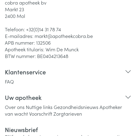
cobra apotheek bv
Markt 23
2400
Mol
Telefoon:
+32(0)14 31 78 74
E-mailadres:
markt@
apotheekcobra.be
APB nummer:
132506
Apotheek titularis:
Wim De Munck
BTW nummer:
BE0404213648
Klantenservice
FAQ
Uw apotheek
Over ons
Nuttige links
Gezondheidsnieuws
Apotheker
van wacht
Voorschrift
Zorgtarieven
Nieuwsbrief