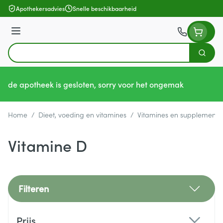
Ga naar de inhoud
Apothekersadvies
Snelle beschikbaarheid
Menu
Zoek
Product, merk, categorie...
de apotheek is gesloten, sorry voor het ongemak
Home
/
Dieet, voeding en vitamines
/
Vitamines en supplemente
Vitamine D
Filteren
Doorgaan naar productlijst
Prijs