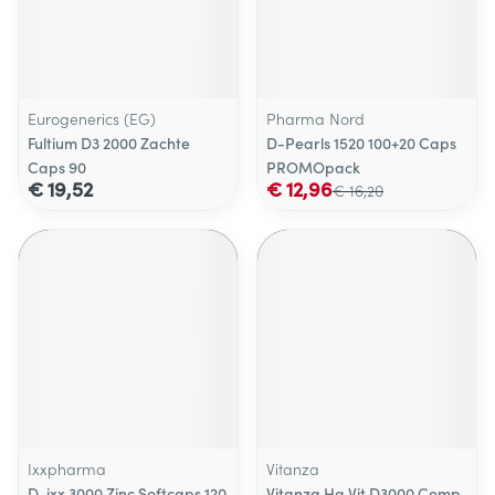
Eurogenerics (EG)
Pharma Nord
Fultium D3 2000 Zachte
D-Pearls 1520 100+20 Caps
Caps 90
PROMOpack
€ 19,52
€ 12,96
€ 16,20
Ixxpharma
Vitanza
D-ixx 3000 Zinc Softcaps 120
Vitanza Hq Vit D3000 Comp