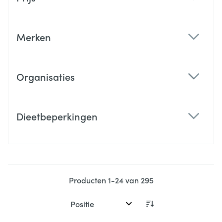
filter
Merken
filter
Organisaties
filter
Dieetbeperkingen
filter
Producten
1
-
24
van
295
Sorteer op: