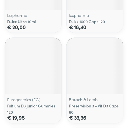
Ixxpharma
Ixxpharma
D-ixx Ultra 10ml
D-ixx 1000 Caps 120
€ 20,00
€ 16,40
Eurogenerics (EG)
Bausch & Lomb
Fultium D3 Junior Gummies
Preservision 3 + Vit D3 Caps
120
60
€ 19,95
€ 33,36