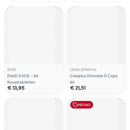
Smb
ceres pharma
FolaD S.M.B. - 84
Calxplus Vitamine D Caps
Kauwtabletten
60
€ 13,95
€ 21,51
PROMO