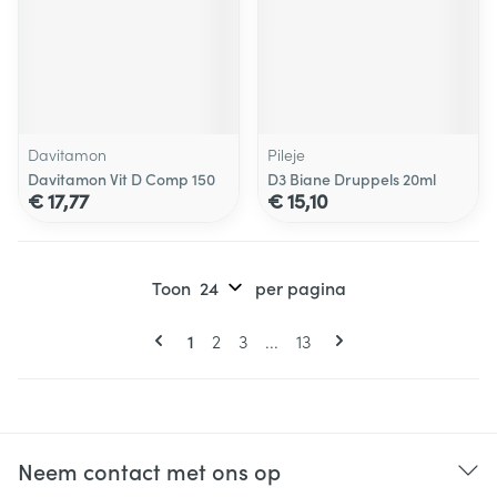
Davitamon
Pileje
Davitamon Vit D Comp 150
D3 Biane Druppels 20ml
€ 17,77
€ 15,10
Toon
per pagina
Pagina's
U lees momenteel pagina
Pagina
Pagina
Pagina
1
2
3
...
13
Neem contact met ons op