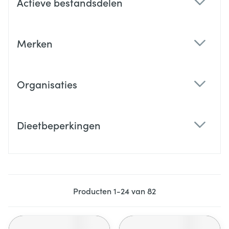
Actieve bestandsdelen
filter
Merken
filter
Organisaties
filter
Dieetbeperkingen
filter
Producten
1
-
24
van
82