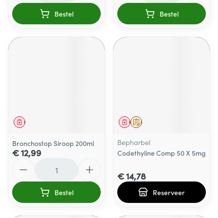
Bestel
Bestel
Geneesmiddel
Geneesmiddel
Op voorschrift
Bepharbel
Bronchostop Siroop 200ml
€ 12,99
Codethyline Comp 50 X 5mg
Aantal
€ 14,78
Bestel
Reserveer