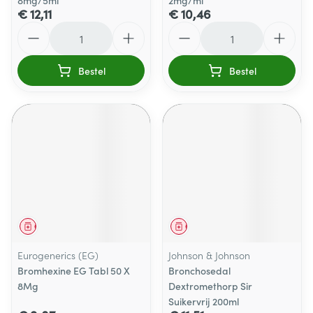
8mg/5ml
2mg/ml
€ 12,11
€ 10,46
Aantal
Aantal
Bestel
Bestel
Geneesmiddel
Geneesmiddel
Eurogenerics (EG)
Johnson & Johnson
Bromhexine EG Tabl 50 X
Bronchosedal
8Mg
Dextromethorp Sir
Suikervrij 200ml