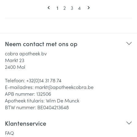
Pagina's
U lees momenteel pagina
Pagina
Pagina
Pagina
1
2
3
4
Neem contact met ons op
cobra apotheek bv
Markt 23
2400
Mol
Telefoon:
+32(0)14 31 78 74
E-mailadres:
markt@
apotheekcobra.be
APB nummer:
132506
Apotheek titularis:
Wim De Munck
BTW nummer:
BE0404213648
Klantenservice
FAQ