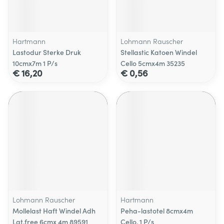
Hartmann
Lohmann Rauscher
Lastodur Sterke Druk
Stellastic Katoen Windel
10cmx7m 1 P/s
Cello 5cmx4m 35235
€ 16,20
€ 0,56
Lohmann Rauscher
Hartmann
Mollelast Haft Windel Adh
Peha-lastotel 8cmx4m
Lat.free 6cmx 4m 89591
Cello. 1 P/s