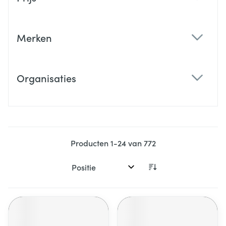
filter
Merken
filter
Organisaties
filter
Producten
1
-
24
van
772
Sorteer op: