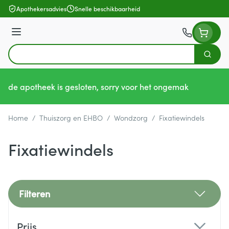
Ga naar de inhoud
Apothekersadvies
Snelle beschikbaarheid
Menu
Zoek
Product, merk, categorie...
de apotheek is gesloten, sorry voor het ongemak
Home
/
Thuiszorg en EHBO
/
Wondzorg
/
Fixatiewindels
Fixatiewindels
Filteren
Doorgaan naar productlijst
Prijs