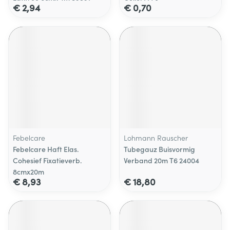
€ 2,94
€ 0,70
Febelcare
Lohmann Rauscher
Febelcare Haft Elas.
Tubegauz Buisvormig
Cohesief Fixatieverb.
Verband 20m T6 24004
8cmx20m
€ 8,93
€ 18,80