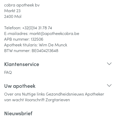
cobra apotheek bv
Markt 23
2400
Mol
Telefoon:
+32(0)14 31 78 74
E-mailadres:
markt@
apotheekcobra.be
APB nummer:
132506
Apotheek titularis:
Wim De Munck
BTW nummer:
BE0404213648
Klantenservice
FAQ
Uw apotheek
Over ons
Nuttige links
Gezondheidsnieuws
Apotheker
van wacht
Voorschrift
Zorgtarieven
Nieuwsbrief