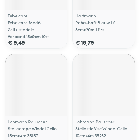
Febelcare
Hartmann
Febelcare Med6
Peha-haft Blauw Lf
Zelfkl.steriele
8cmx20m 1 P/s
Verband.15x9cm 10st
€ 9,49
€ 16,79
Lohmann Rauscher
Lohmann Rauscher
Stellacrepe Windel Cello
Stellastic Visc Windel Cello
15cmx4m 35157
10cmx4m 35232