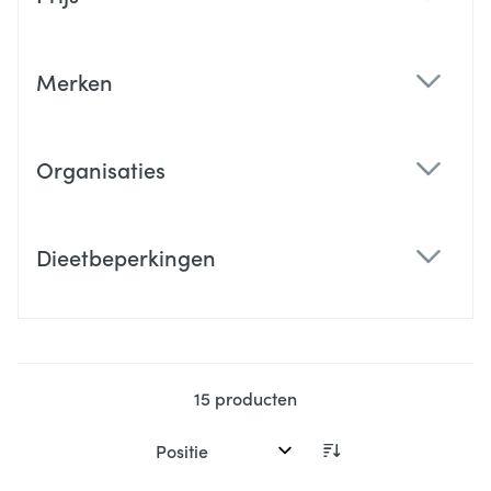
filter
Merken
filter
Organisaties
filter
Dieetbeperkingen
filter
15
producten
Sorteer op: