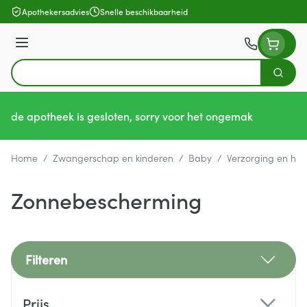
Ga naar de inhoud
Apothekersadvies
Snelle beschikbaarheid
Menu
Zoek
Product, merk, categorie...
de apotheek is gesloten, sorry voor het ongemak
Home
/
Zwangerschap en kinderen
/
Baby
/
Verzorging en hyg
Zonnebescherming
Filteren
Doorgaan naar productlijst
Prijs