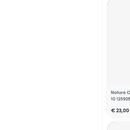
Natura O
10 12592
€ 23,00