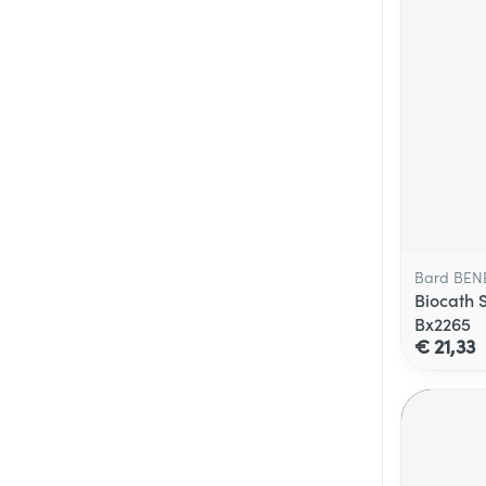
Bard BEN
Biocath 
Bx2265
€ 21,33