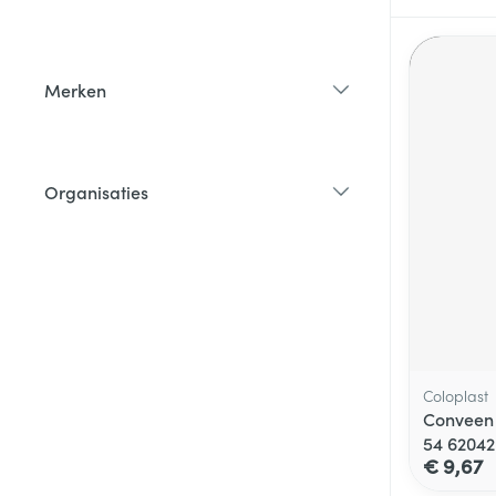
filter
Merken
filter
Organisaties
filter
Coloplast
Conveen 
54 62042
€ 9,67