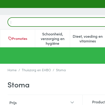
Ga naar de inhoud
Product, merk, categorie...
Schoonheid,
Dieet, voeding en
verzorging en
Promoties
Toon submenu voor Schoonheid
Toon subm
vitamines
hygiëne
Home
/
Thuiszorg en EHBO
/
Stoma
Stoma
Doorgaan naar productlijst
Produc
Prijs