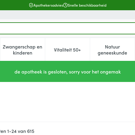
Apothekersadvies
Snelle beschikbaarheid
Zwangerschap en
Natuur
Vitaliteit 50+
, verzorging en hygiëne categorie
enu voor Dieet, voeding en vitamines categorie
Toon submenu voor Zwangerschap en kinderen cat
Toon submenu voor Vitaliteit 5
Toon subm
kinderen
geneeskunde
de apotheek is gesloten, sorry voor het ongemak
ten
1
-
24
van
615