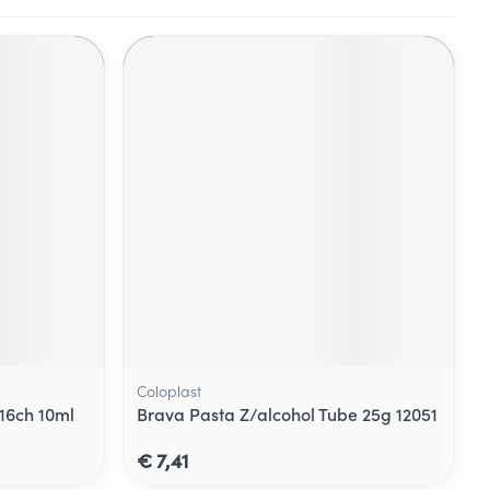
Coloplast
16ch 10ml
Brava Pasta Z/alcohol Tube 25g 12051
€ 7,41