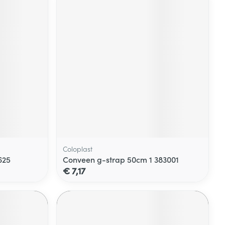
Coloplast
625
Conveen g-strap 50cm 1 383001
€ 7,17