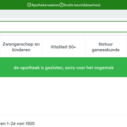
Apothekersadvies
Snelle beschikbaarheid
Zwangerschap en
Natuur
Vitaliteit 50+
, verzorging en hygiëne categorie
enu voor Dieet, voeding en vitamines categorie
Toon submenu voor Zwangerschap en kinderen cat
Toon submenu voor Vitaliteit 5
Toon subm
kinderen
geneeskunde
de apotheek is gesloten, sorry voor het ongemak
ten
1
-
24
van
1920