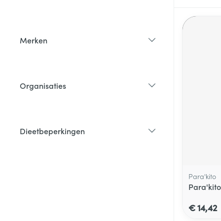
filter
Merken
filter
Organisaties
filter
Dieetbeperkingen
filter
Para'kito
Para'kit
€ 14,42