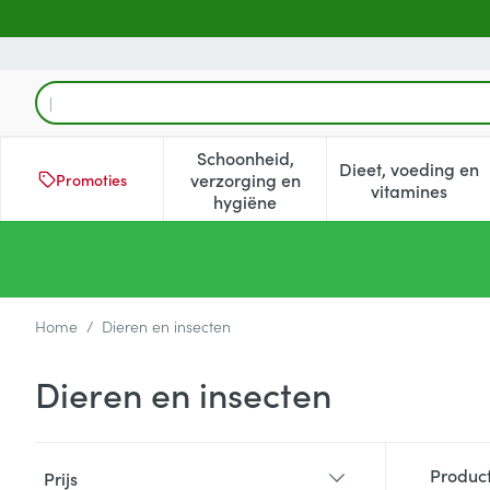
Ga naar de inhoud
Product, merk, categorie...
Schoonheid,
Dieet, voeding en
verzorging en
Promoties
Toon submenu voor Schoonheid
Toon subm
vitamines
hygiëne
Home
/
Dieren en insecten
Dieren en insecten
Doorgaan naar productlijst
Produc
Prijs