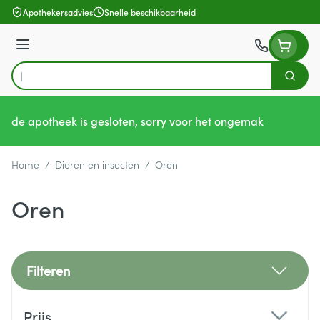
Ga naar de inhoud
Apothekersadvies
Snelle beschikbaarheid
Menu
Zoek
Product, merk, categorie...
de apotheek is gesloten, sorry voor het ongemak
Home
/
Dieren en insecten
/
Oren
Oren
Filteren
Doorgaan naar productlijst
Prijs