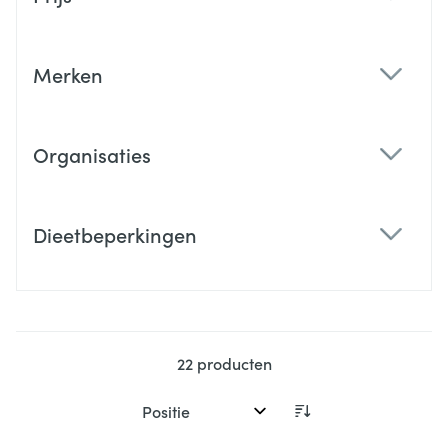
filter
Merken
filter
Organisaties
filter
Dieetbeperkingen
filter
22
producten
Sorteer op: