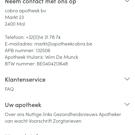
Neem contact met ons op
cobra apotheek bv
Markt 23
2400
Mol
Telefoon:
+32(0)14 31 78 74
E-mailadres:
markt@
apotheekcobra.be
APB nummer:
132506
Apotheek titularis:
Wim De Munck
BTW nummer:
BE0404213648
Klantenservice
FAQ
Uw apotheek
Over ons
Nuttige links
Gezondheidsnieuws
Apotheker
van wacht
Voorschrift
Zorgtarieven