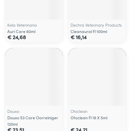
Kela Veterinaria
Dechra Veterinary Products
Auri Care 60ml
Cleanaural Fl 100ml
€ 24,68
€ 16,14
Douxo
Otoclean
Douxo S3 Care Oorreiniger
Otoclean Fl 18 X 5ml
120ml
€ 23,51
€ 24,21