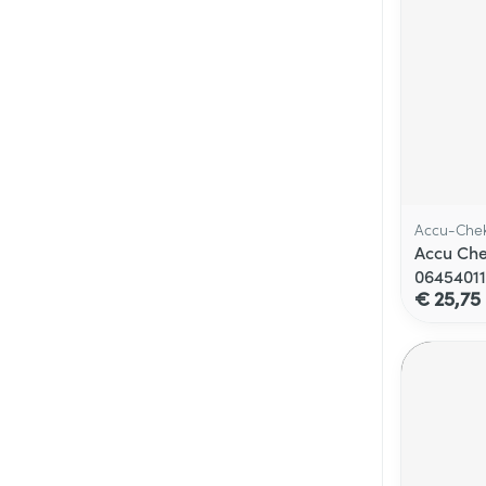
Accu-Che
Accu Che
06454011
€ 25,75