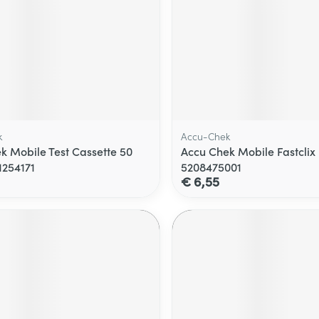
k
Accu-Chek
k Mobile Test Cassette 50
Accu Chek Mobile Fastclix
1254171
5208475001
€ 6,55