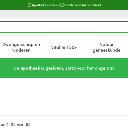
Apothekersadvies
Snelle beschikbaarheid
Zwangerschap en
Natuur
Vitaliteit 50+
, verzorging en hygiëne categorie
enu voor Dieet, voeding en vitamines categorie
Toon submenu voor Zwangerschap en kinderen cat
Toon submenu voor Vitaliteit 5
Toon subm
kinderen
geneeskunde
de apotheek is gesloten, sorry voor het ongemak
ten
1
-
24
van
92