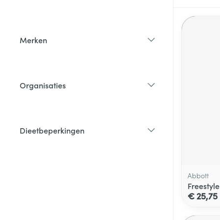
filter
Merken
filter
Organisaties
filter
Dieetbeperkingen
filter
Abbott
Freestyle
€ 25,75