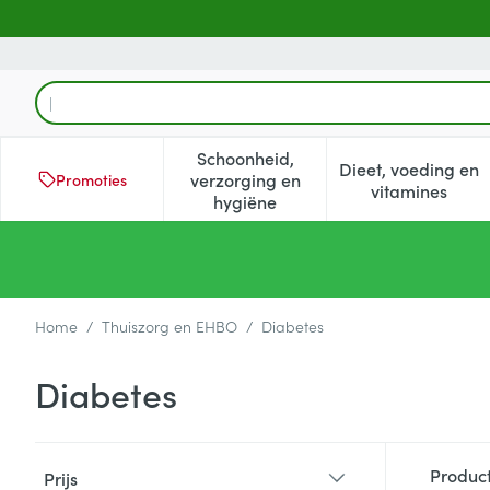
Ga naar de inhoud
Product, merk, categorie...
Schoonheid,
Dieet, voeding en
verzorging en
Promoties
Toon submenu voor Schoonheid
Toon subm
vitamines
hygiëne
Home
/
Thuiszorg en EHBO
/
Diabetes
Diabetes
Doorgaan naar productlijst
Produc
Prijs