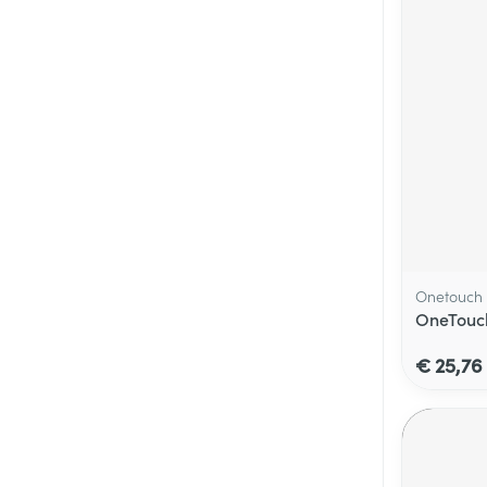
Onetouch
OneTouch 
€ 25,76