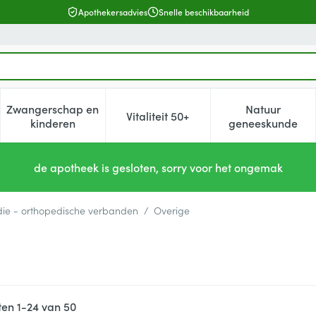
Apothekersadvies
Snelle beschikbaarheid
Zwangerschap en
Natuur
Vitaliteit 50+
, verzorging en hygiëne categorie
enu voor Dieet, voeding en vitamines categorie
Toon submenu voor Zwangerschap en kinderen cat
Toon submenu voor Vitaliteit 5
Toon subm
kinderen
geneeskunde
de apotheek is gesloten, sorry voor het ongemak
ie - orthopedische verbanden
/
Overige
ten
1
-
24
van
50