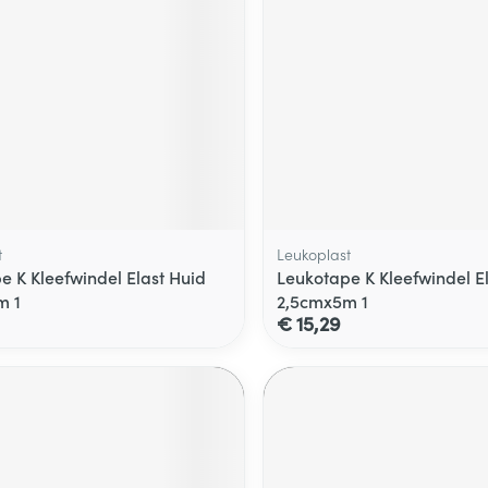
t
Leukoplast
e K Kleefwindel Elast Huid
Leukotape K Kleefwindel E
m 1
2,5cmx5m 1
€ 15,29