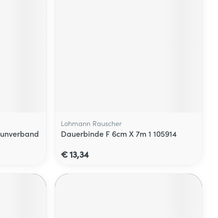
Lohmann Rauscher
teunverband
Dauerbinde F 6cm X 7m 1 105914
€ 13,34