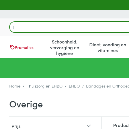
Ga naar de inhoud
Product, merk, categorie...
Schoonheid,
Dieet, voeding en
verzorging en
Promoties
Toon submenu voor Schoonheid
Toon subm
vitamines
hygiëne
Home
/
Thuiszorg en EHBO
/
EHBO
/
Bandages en Orthoped
Overige
Doorgaan naar productlijst
Produc
Prijs