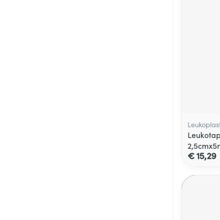
Leukoplas
Leukotap
2,5cmx5
€ 15,29