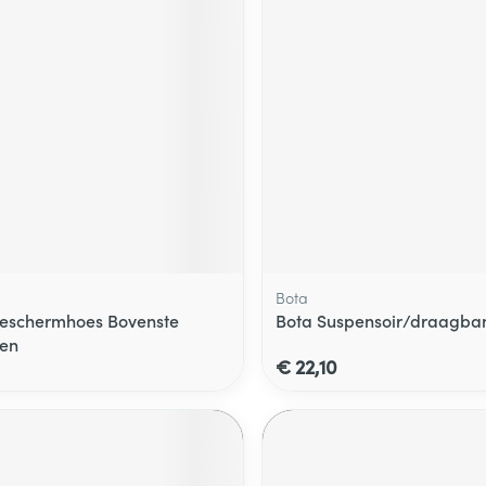
Bota
eschermhoes Bovenste
Bota Suspensoir/draagban
en
€ 22,10