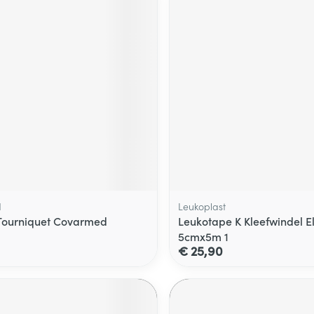
d
Leukoplast
Tourniquet Covarmed
Leukotape K Kleefwindel E
5cmx5m 1
€ 25,90