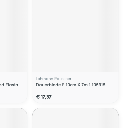
Lohmann Rauscher
d Elasta l
Dauerbinde F 10cm X 7m 1 105915
€ 17,37