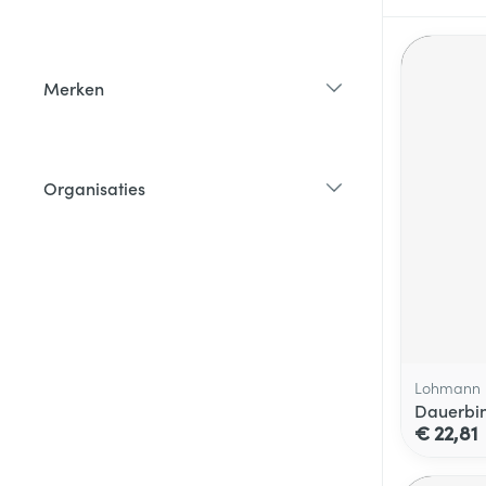
filter
Merken
filter
Organisaties
filter
Lohmann 
Dauerbin
€ 22,81