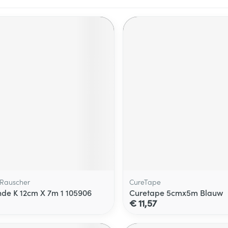
Rauscher
CureTape
de K 12cm X 7m 1 105906
Curetape 5cmx5m Blauw
€ 11,57