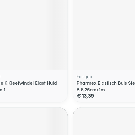
t
Easigrip
e K Kleefwindel Elast Huid
Pharmex Elastisch Buis S
m 1
B 6,25cmx1m
€ 13,39