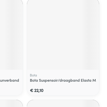
Bota
teunverband
Bota Suspensoir/draagband Elasta M
€ 22,10