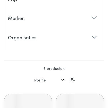
filter
Merken
filter
Organisaties
filter
6
producten
Sorteer op: