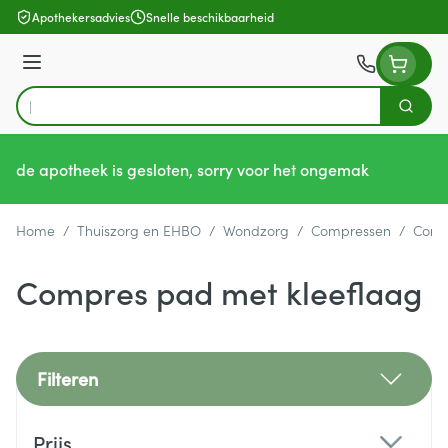
Ga naar de inhoud
Apothekersadvies
Snelle beschikbaarheid
Menu
Zoek
Product, merk, categorie...
de apotheek is gesloten, sorry voor het ongemak
Home
/
Thuiszorg en EHBO
/
Wondzorg
/
Compressen
/
Comp
Compres pad met kleeflaag
Filteren
Doorgaan naar productlijst
Prijs