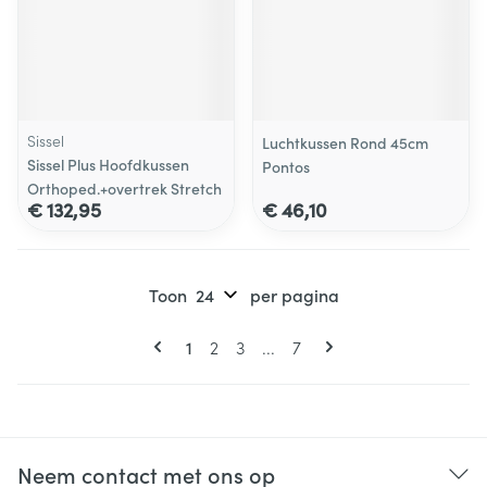
Sissel
Luchtkussen Rond 45cm
Sissel Plus Hoofdkussen
Pontos
Orthoped.+overtrek Stretch
€ 132,95
€ 46,10
Toon
per pagina
Pagina's
U lees momenteel pagina
Pagina
Pagina
Pagina
1
2
3
...
7
Neem contact met ons op