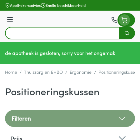
Ga naar de inhoud
Apothekersadvies
Snelle beschikbaarheid
Menu
Zoek
Product, merk, categorie...
de apotheek is gesloten, sorry voor het ongemak
Home
/
Thuiszorg en EHBO
/
Ergonomie
/
Positioneringskussen
Positioneringskussen
Filteren
Doorgaan naar productlijst
Prijs