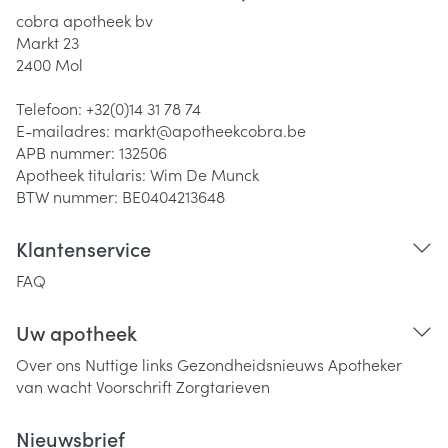
cobra apotheek bv
Markt 23
2400
Mol
Telefoon:
+32(0)14 31 78 74
E-mailadres:
markt@
apotheekcobra.be
APB nummer:
132506
Apotheek titularis:
Wim De Munck
BTW nummer:
BE0404213648
Klantenservice
FAQ
Uw apotheek
Over ons
Nuttige links
Gezondheidsnieuws
Apotheker
van wacht
Voorschrift
Zorgtarieven
Nieuwsbrief