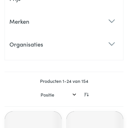
filter
Merken
filter
Organisaties
filter
Producten
1
-
24
van
154
Sorteer op: