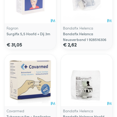
Fagron
Bandafix Helenca
Surgifix 5,5 Hoofd + Dij 3m
Bandafix Helanca
Neusverband 1 928516306
€ 31,05
€ 2,62
Covarmed
Bandafix Helenca
Tubegauz 5m + Applicator
Bandafix Helanca Hoofd