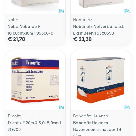
Noba
Nobanetz
Noba Nobatub F
Nobanetz Netverband 5,5
10,00cmx10m 1 9580670
Elast Been 1 9580590
€ 21,70
€ 23,30
Tricofix
Bandafix Helenca
Tricofix E 20m X 6,0-8,0cm 1
Bandafix Helanca
219700
Bovenbeen-schouder T4
25m