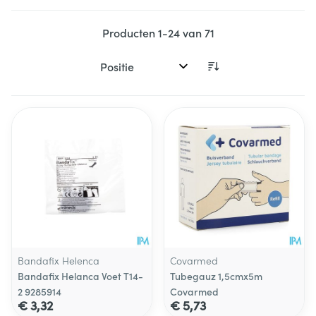
Producten
1
-
24
van
71
Sorteer op:
Bandafix Helenca
Covarmed
Bandafix Helanca Voet T14-
Tubegauz 1,5cmx5m
2 9285914
Covarmed
€ 3,32
€ 5,73