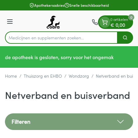
Dia 1 van 1
Ga naar de inhoud
Apothekersadvies
Snelle beschikbaarheid
0
0 artikelen
Menu
€ 0,00
Medicijnen en supple
Zoek
Product, merk, categorie...
de apotheek is gesloten, sorry voor het ongemak
Home
/
Thuiszorg en EHBO
/
Wondzorg
/
Netverband en buis
Netverband en buisverband
Filteren