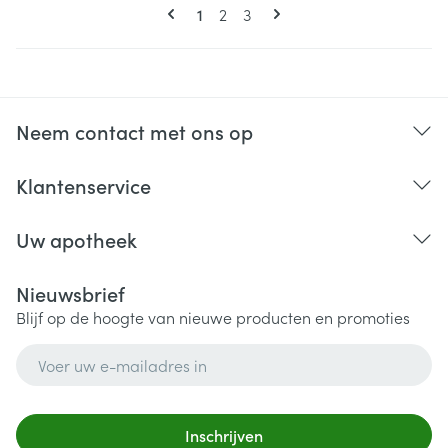
Pagina's
U lees momenteel pagina
Pagina
Pagina
1
2
3
Neem contact met ons op
Klantenservice
Uw apotheek
Nieuwsbrief
Blijf op de hoogte van nieuwe producten en promoties
E-mail adres
Inschrijven