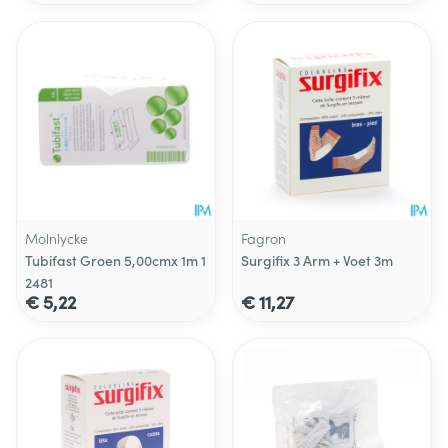
Molnlycke
Fagron
Tubifast Groen 5,00cmx 1m 1
Surgifix 3 Arm + Voet 3m
2481
€ 5,22
€ 11,27