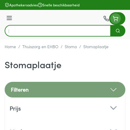
Ga naar de inhoud
Apothekersadvies
Snelle beschikbaarheid
Menu
Zoek
Product, merk, categorie...
Home
/
Thuiszorg en EHBO
/
Stoma
/
Stomaplaatje
Stomaplaatje
Filteren
Doorgaan naar productlijst
Prijs
filter