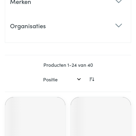
Merken
filter
Organisaties
filter
Producten
1
-
24
van
40
Sorteer op: