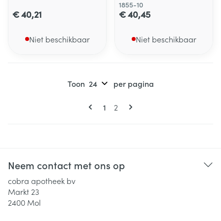
1855-10
€ 40,21
€ 40,45
Niet beschikbaar
Niet beschikbaar
Toon
per pagina
Pagina's
U lees momenteel pagina
Pagina
1
2
Neem contact met ons op
cobra apotheek bv
Markt 23
2400
Mol