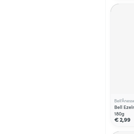
Bell’Âness
Bell Eze
180g
€ 2,99