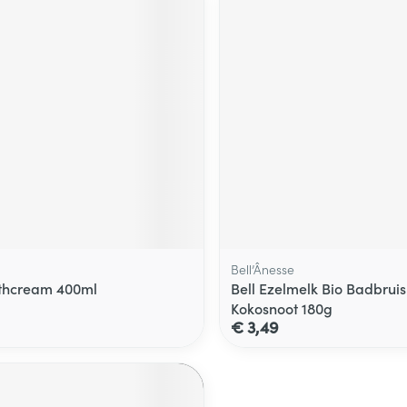
Bell’Ânesse
thcream 400ml
Bell Ezelmelk Bio Badbrui
Kokosnoot 180g
€ 3,49