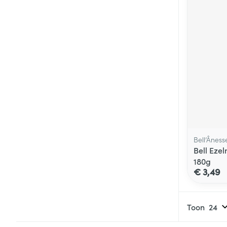
Bell’Âness
Bell Eze
180g
€ 3,49
Toon