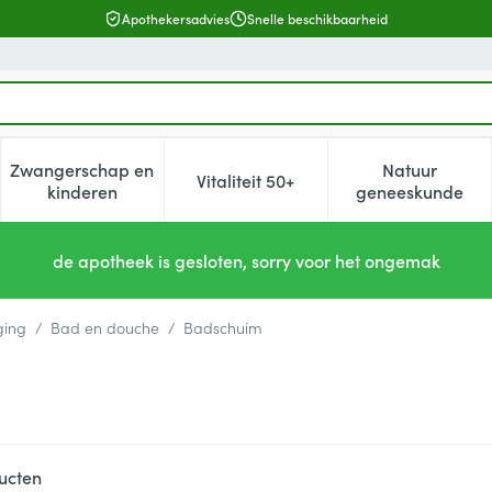
Apothekersadvies
Snelle beschikbaarheid
Zwangerschap en
Natuur
Vitaliteit 50+
, verzorging en hygiëne categorie
enu voor Dieet, voeding en vitamines categorie
Toon submenu voor Zwangerschap en kinderen cat
Toon submenu voor Vitaliteit 5
Toon subm
kinderen
geneeskunde
de apotheek is gesloten, sorry voor het ongemak
ging
/
Bad en douche
/
Badschuim
ucten