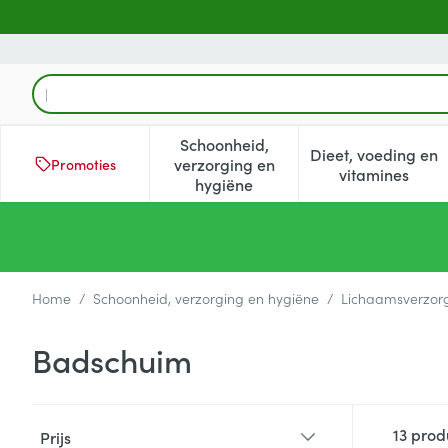
Ga naar de inhoud
Product, merk, categorie...
Schoonheid,
Dieet, voeding en
verzorging en
Promoties
Toon submenu voor Schoonheid
Toon subm
vitamines
hygiëne
Home
/
Schoonheid, verzorging en hygiëne
/
Lichaamsverzor
Badschuim
Doorgaan naar productlijst
13
prod
Prijs