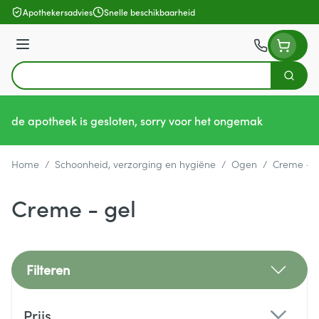
Ga naar de inhoud
Apothekersadvies
Snelle beschikbaarheid
Menu
Zoek
Product, merk, categorie...
de apotheek is gesloten, sorry voor het ongemak
Home
/
Schoonheid, verzorging en hygiëne
/
Ogen
/
Creme - g
Creme - gel
Filteren
Doorgaan naar productlijst
Prijs