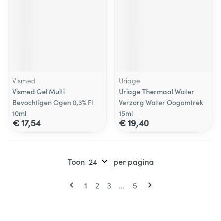
Vismed
Uriage
Vismed Gel Multi
Uriage Thermaal Water
Bevochtigen Ogen 0,3% Fl
Verzorg Water Oogomtrek
10ml
15ml
€ 17,54
€ 19,40
Toon
per pagina
Pagina's
U lees momenteel pagina
Pagina
Pagina
Pagina
1
2
3
...
5