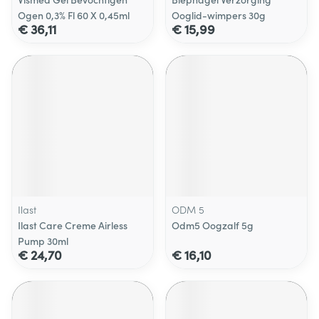
Ogen 0,3% Fl 60 X 0,45ml
Ooglid-wimpers 30g
€ 36,11
€ 15,99
Ilast
ODM 5
Ilast Care Creme Airless
Odm5 Oogzalf 5g
Pump 30ml
€ 24,70
€ 16,10