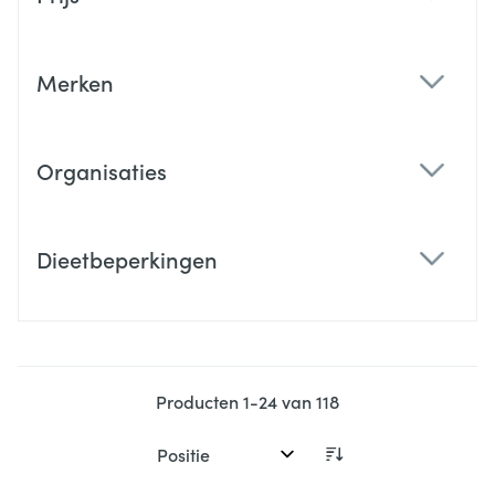
filter
Merken
filter
Organisaties
filter
Dieetbeperkingen
filter
Producten
1
-
24
van
118
Sorteer op: