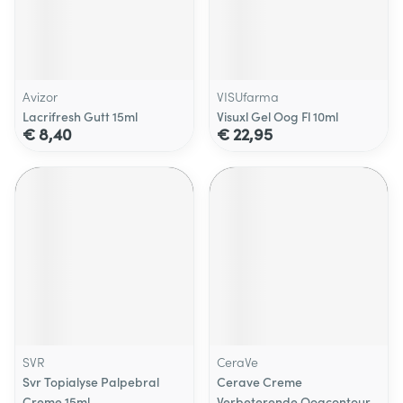
Avizor
VISUfarma
Lacrifresh Gutt 15ml
Visuxl Gel Oog Fl 10ml
€ 8,40
€ 22,95
SVR
CeraVe
Svr Topialyse Palpebral
Cerave Creme
Creme 15ml
Verbeterende Oogcontour