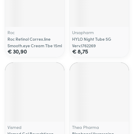
Roc
Ursapharm
Roc Retinol Correx.line
HYLO Night Tube 5G
Smooth.eye Cream Tbe 15ml
Verv.1762269
€ 30,90
€ 8,75
Vismed
Thea Pharma
Vismed Gel Bevochtigen
Blephagel Verzorging