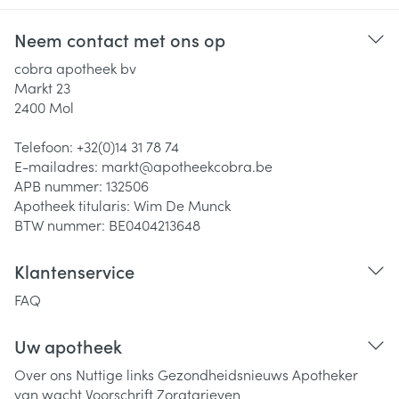
Neem contact met ons op
cobra apotheek bv
Markt 23
2400
Mol
Telefoon:
+32(0)14 31 78 74
E-mailadres:
markt@
apotheekcobra.be
APB nummer:
132506
Apotheek titularis:
Wim De Munck
BTW nummer:
BE0404213648
Klantenservice
FAQ
Uw apotheek
Over ons
Nuttige links
Gezondheidsnieuws
Apotheker
van wacht
Voorschrift
Zorgtarieven