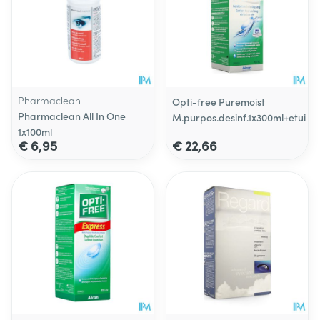
Pharmaclean
Opti-free Puremoist
Pharmaclean All In One
M.purpos.desinf.1x300ml+etui
1x100ml
€ 6,95
€ 22,66