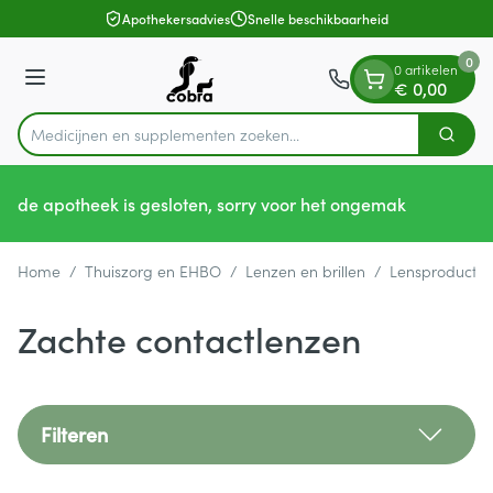
Dia 1 van 1
Ga naar de inhoud
Apothekersadvies
Snelle beschikbaarheid
0
0 artikelen
Menu
€ 0,00
Medicijnen en supplementen
Zoek
Product, merk, categorie...
de apotheek is gesloten, sorry voor het ongemak
Home
/
Thuiszorg en EHBO
/
Lenzen en brillen
/
Lensproducte
Zachte contactlenzen
Filteren