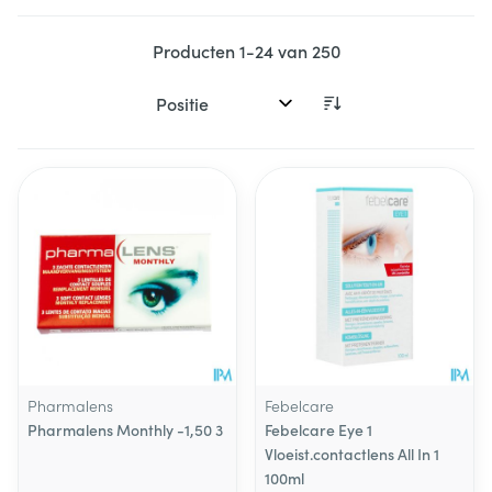
Producten
1
-
24
van
250
Sorteer op:
Pharmalens
Febelcare
Pharmalens Monthly -1,50 3
Febelcare Eye 1
Vloeist.contactlens All In 1
100ml