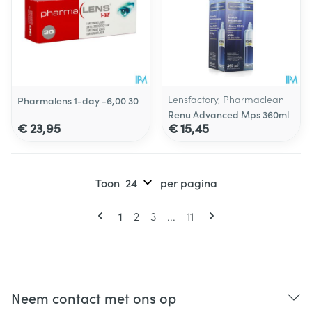
Lensfactory, Pharmaclean
Pharmalens 1-day -6,00 30
Renu Advanced Mps 360ml
€ 23,95
€ 15,45
Toon
per pagina
Pagina's
U lees momenteel pagina
Pagina
Pagina
Pagina
1
2
3
...
11
Neem contact met ons op