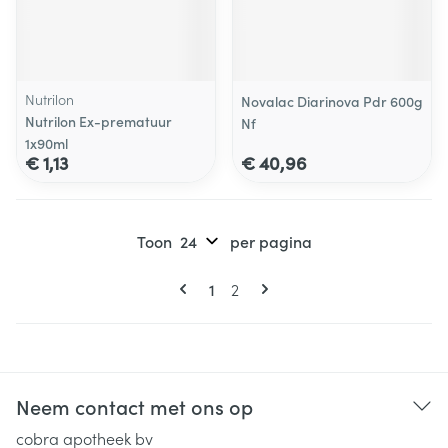
Nutrilon
Novalac Diarinova Pdr 600g
Nutrilon Ex-prematuur
Nf
1x90ml
€ 1,13
€ 40,96
Toon
per pagina
Pagina's
U lees momenteel pagina
Pagina
1
2
Neem contact met ons op
cobra apotheek bv