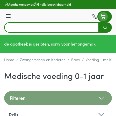
Ga naar de inhoud
Apothekersadvies
Snelle beschikbaarheid
Menu
Zoek
Product, merk, categorie...
de apotheek is gesloten, sorry voor het ongemak
Home
/
Zwangerschap en kinderen
/
Baby
/
Voeding - melk
/
Medische voeding 0-1 jaar
Filteren
Doorgaan naar productlijst
Prijs