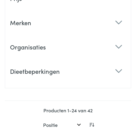
filter
Merken
filter
Organisaties
filter
Dieetbeperkingen
filter
Producten
1
-
24
van
42
Sorteer op: