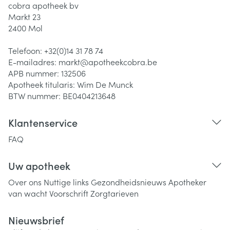
cobra apotheek bv
Markt 23
2400
Mol
Telefoon:
+32(0)14 31 78 74
E-mailadres:
markt@
apotheekcobra.be
APB nummer:
132506
Apotheek titularis:
Wim De Munck
BTW nummer:
BE0404213648
Klantenservice
FAQ
Uw apotheek
Over ons
Nuttige links
Gezondheidsnieuws
Apotheker
van wacht
Voorschrift
Zorgtarieven
Nieuwsbrief