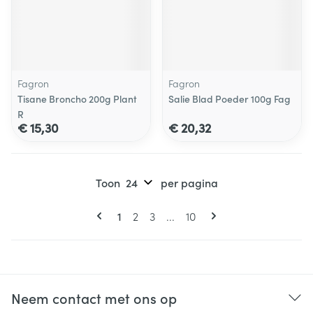
Fagron
Fagron
Tisane Broncho 200g Plant
Salie Blad Poeder 100g Fag
R
€ 15,30
€ 20,32
Toon
per pagina
Pagina's
U lees momenteel pagina
Pagina
Pagina
Pagina
1
2
3
...
10
Neem contact met ons op