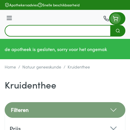
Ga naar de inhoud
Apothekersadvies
Snelle beschikbaarheid
Menu
Zoek
Product, merk, categorie...
de apotheek is gesloten, sorry voor het ongemak
Home
/
Natuur geneeskunde
/
Kruidenthee
Kruidenthee
Filteren
Doorgaan naar productlijst
Prijs