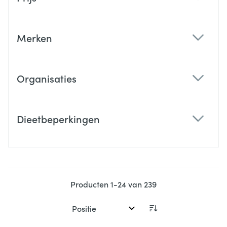
filter
Merken
filter
Organisaties
filter
Dieetbeperkingen
filter
Producten
1
-
24
van
239
Sorteer op: