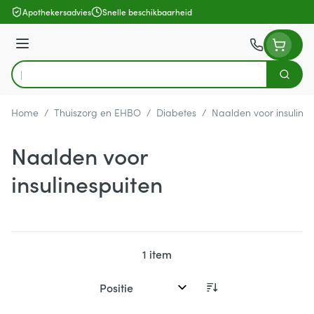
Ga naar de inhoud
Apothekersadvies
Snelle beschikbaarheid
Menu
Zoek
Product, merk, categorie...
Home
/
Thuiszorg en EHBO
/
Diabetes
/
Naalden voor insulines
Naalden voor
insulinespuiten
1
item
Sorteer op: