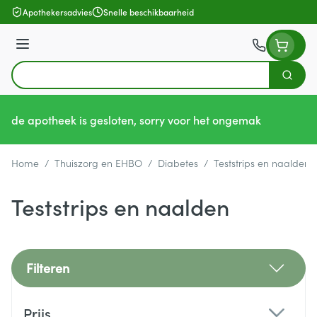
Ga naar de inhoud
Apothekersadvies
Snelle beschikbaarheid
Menu
Zoek
Product, merk, categorie...
de apotheek is gesloten, sorry voor het ongemak
Home
/
Thuiszorg en EHBO
/
Diabetes
/
Teststrips en naalden
Teststrips en naalden
Filteren
Doorgaan naar productlijst
Prijs