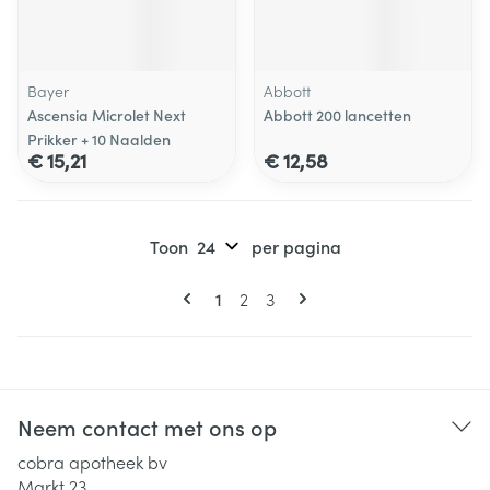
Bayer
Abbott
Ascensia Microlet Next
Abbott 200 lancetten
Prikker + 10 Naalden
€ 15,21
€ 12,58
Toon
per pagina
Pagina's
U lees momenteel pagina
Pagina
Pagina
1
2
3
Neem contact met ons op
cobra apotheek bv
Markt 23