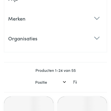
filter
Merken
filter
Organisaties
filter
Producten
1
-
24
van
55
Sorteer op: