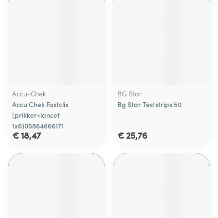
Accu-Chek
BG Star
Accu Chek Fastclix
Bg Star Teststrips 50
(prikker+lancet
1x6)05864666171
€ 18,47
€ 25,76