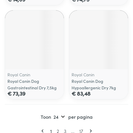
Royal Canin
Royal Canin
Royal Canin Dog
Royal Canin Dog
Gastrointestinal Dry 7,5kg
Hypoallergenic Dry 7kg
€ 73,39
€ 83,48
Toon
per pagina
Pagina's
U lees momenteel pagina
Pagina
Pagina
Pagina
1
2
3
...
17