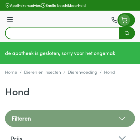
Ga naar de inhoud
Apothekersadvies
Snelle beschikbaarheid
Menu
Zoek
Product, merk, categorie...
de apotheek is gesloten, sorry voor het ongemak
Home
/
Dieren en insecten
/
Dierenvoeding
/
Hond
Hond
Filteren
Doorgaan naar productlijst
Prijs