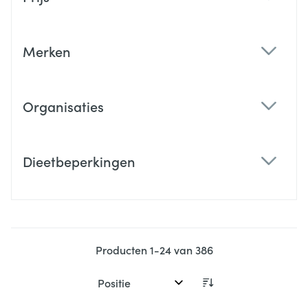
filter
Merken
filter
Organisaties
filter
Dieetbeperkingen
filter
Producten
1
-
24
van
386
Sorteer op: