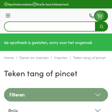
Ga naar de inhoud
Apothekersadvies
Snelle beschikbaarheid
Menu
Zoek
Product, merk, categorie...
de apotheek is gesloten, sorry voor het ongemak
Home
/
Dieren en insecten
/
Insecten
/
Teken tang of pincet
Teken tang of pincet
Filteren
Doorgaan naar productlijst
Prijs