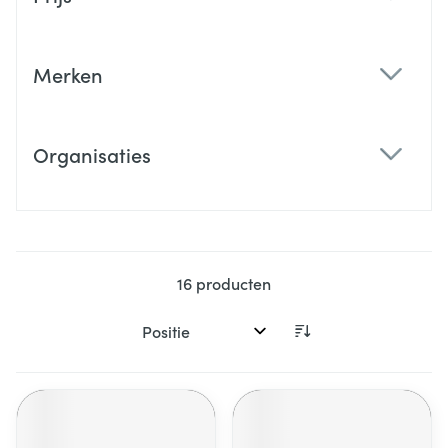
filter
Merken
filter
Organisaties
filter
16
producten
Sorteer op: