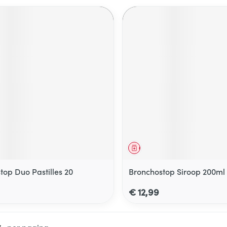
middel
Geneesmiddel
top Duo Pastilles 20
Bronchostop Siroop 200ml
€ 12,99
per pagina