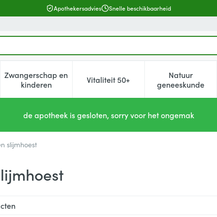
Apothekersadvies
Snelle beschikbaarheid
Zwangerschap en
Natuur
Vitaliteit 50+
, verzorging en hygiëne categorie
enu voor Dieet, voeding en vitamines categorie
Toon submenu voor Zwangerschap en kinderen cat
Toon submenu voor Vitaliteit 5
Toon subm
kinderen
geneeskunde
de apotheek is gesloten, sorry voor het ongemak
n slijmhoest
lijmhoest
cten