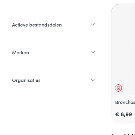
filter
Actieve bestandsdelen
filter
Merken
filter
Organisaties
filter
Genees
Bronchos
€ 8,99
Toon