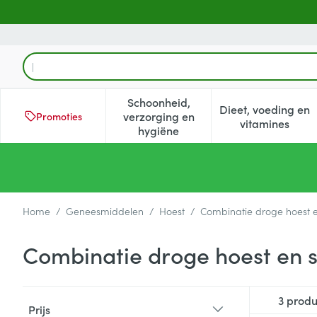
Ga naar de inhoud
Product, merk, categorie...
Schoonheid,
Dieet, voeding en
verzorging en
Promoties
Toon submenu voor Schoonheid
Toon subm
vitamines
hygiëne
Home
/
Geneesmiddelen
/
Hoest
/
Combinatie droge hoest e
Combinatie droge hoest en s
Doorgaan naar productlijst
3
produ
Prijs