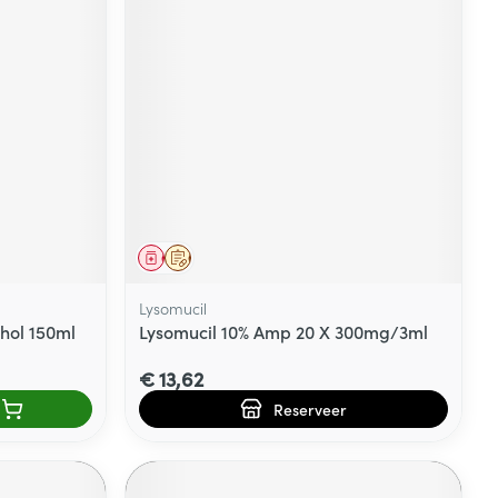
Geneesmiddel
Op voorschrift
Lysomucil
hol 150ml
Lysomucil 10% Amp 20 X 300mg/3ml
€ 13,62
Reserveer