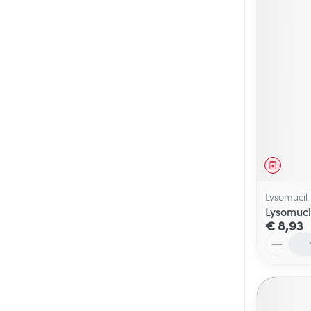
Genees
Lysomucil
Lysomuci
€ 8,93
Aantal