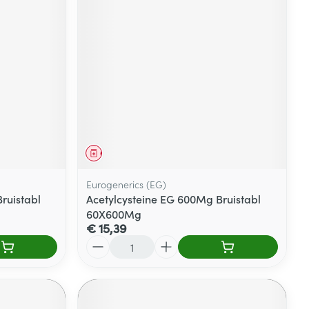
Geneesmiddel
Eurogenerics (EG)
ruistabl
Acetylcysteine EG 600Mg Bruistabl
60X600Mg
€ 15,39
Aantal