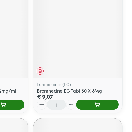
Geneesmiddel
Eurogenerics (EG)
l 2mg/ml
Bromhexine EG Tabl 50 X 8Mg
€ 9,07
Aantal