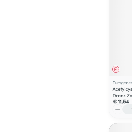
Genees
Eurogener
Acetylcy
Drank Za
€ 11,54
Aantal