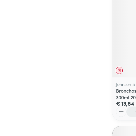
Genees
Johnson &
Bronchos
300ml 2
€ 13,84
Aantal