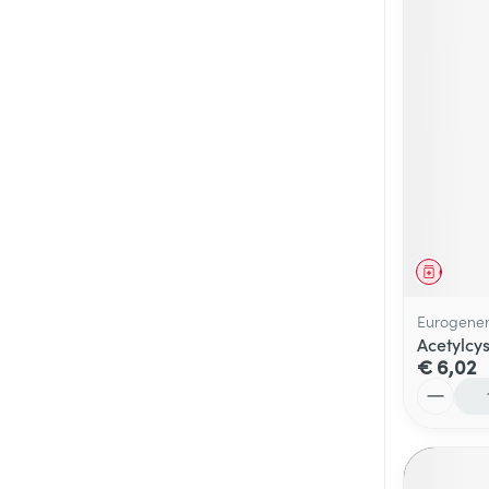
Genees
Eurogener
Acetylcy
€ 6,02
Aantal