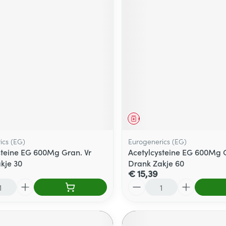
middel
Geneesmiddel
ics (EG)
Eurogenerics (EG)
steine EG 600Mg Gran. Vr
Acetylcysteine EG 600Mg G
kje 30
Drank Zakje 60
€ 15,39
Aantal