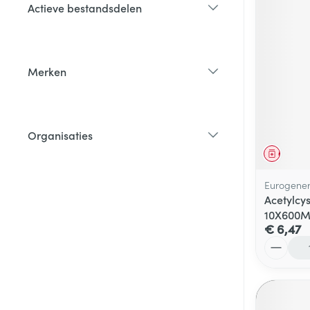
Actieve bestandsdelen
filter
Merken
filter
Organisaties
filter
Genees
Eurogener
Acetylcy
10X600
€ 6,47
Aantal