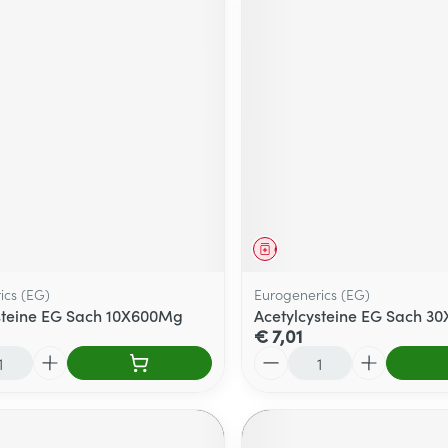
middel
Geneesmiddel
ics (EG)
Eurogenerics (EG)
steine EG Sach 10X600Mg
Acetylcysteine EG Sach 3
€ 7,01
Aantal