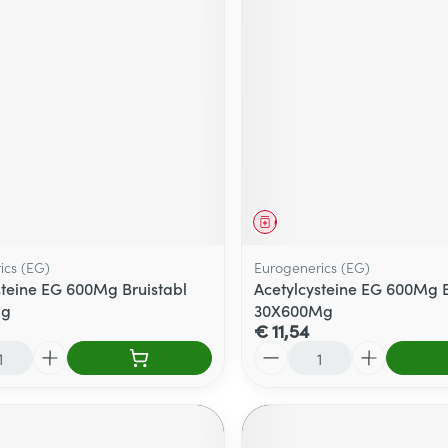
middel
Geneesmiddel
ics (EG)
Eurogenerics (EG)
steine EG 600Mg Bruistabl
Acetylcysteine EG 600Mg B
Mg
30X600Mg
€ 11,54
Aantal