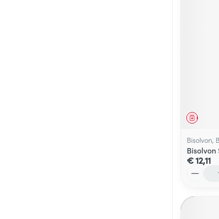
Genees
Bisolvon, 
Bisolvon
€ 12,11
Aantal