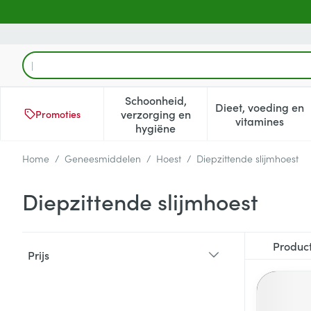
Ga naar de inhoud
Product, merk, categorie...
Schoonheid,
Dieet, voeding en
verzorging en
Promoties
Toon submenu voor Schoonheid
Toon subm
vitamines
hygiëne
Home
/
Geneesmiddelen
/
Hoest
/
Diepzittende slijmhoest
Diepzittende slijmhoest
Doorgaan naar productlijst
Produc
Prijs
filter