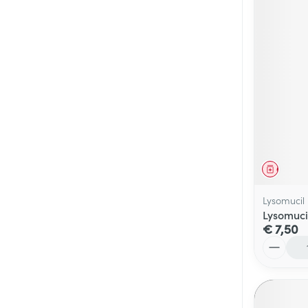
Genees
Lysomucil
Lysomuci
€ 7,50
Aantal