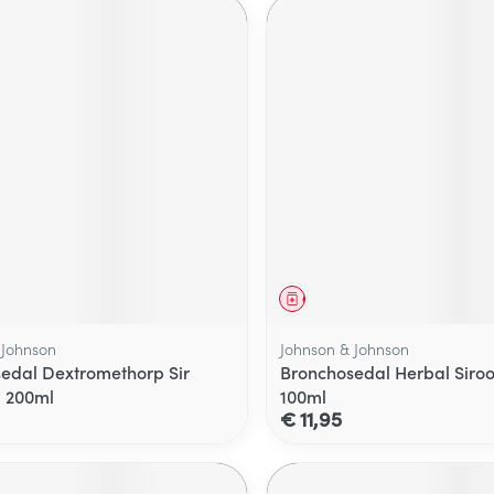
middel
Geneesmiddel
 Johnson
Johnson & Johnson
edal Dextromethorp Sir
Bronchosedal Herbal Siroop
j 200ml
100ml
€ 11,95