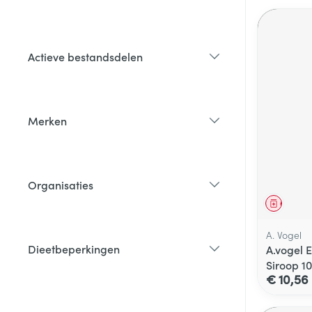
filter
Actieve bestandsdelen
filter
Merken
filter
Organisaties
filter
Genees
A. Vogel
Dieetbeperkingen
A.vogel 
filter
Siroop 1
€ 10,56