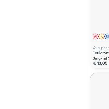
Genees
Op 
Qualiphar
Toularyn
3mg/ml S
€ 13,05