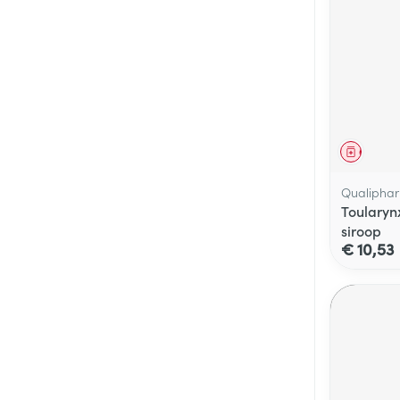
Genees
Qualiphar
Toularyn
siroop
€ 10,53