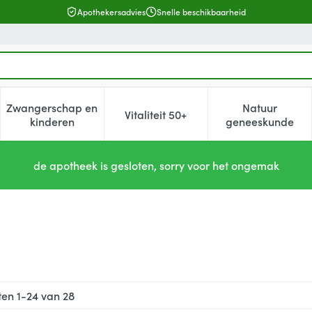
Apothekersadvies
Snelle beschikbaarheid
Zwangerschap en
Natuur
Vitaliteit 50+
, verzorging en hygiëne categorie
enu voor Dieet, voeding en vitamines categorie
Toon submenu voor Zwangerschap en kinderen cat
Toon submenu voor Vitaliteit 5
Toon subm
kinderen
geneeskunde
de apotheek is gesloten, sorry voor het ongemak
ten
1
-
24
van
28