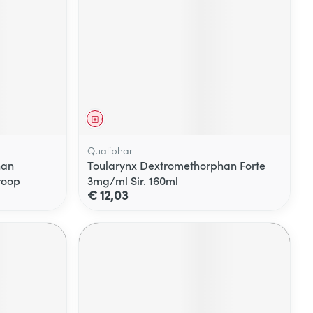
Geneesmiddel
Qualiphar
han
Toularynx Dextromethorphan Forte
roop
3mg/ml Sir. 160ml
€ 12,03