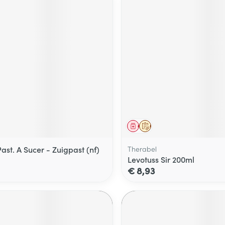
middel
Geneesmiddel
Op voorschrift
st. A Sucer - Zuigpast (nf)
Therabel
Levotuss Sir 200ml
€ 8,93