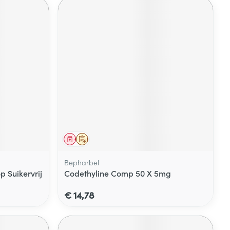
Geneesmiddel
Op voorschrift
Bepharbel
 Suikervrij
Codethyline Comp 50 X 5mg
€ 14,78