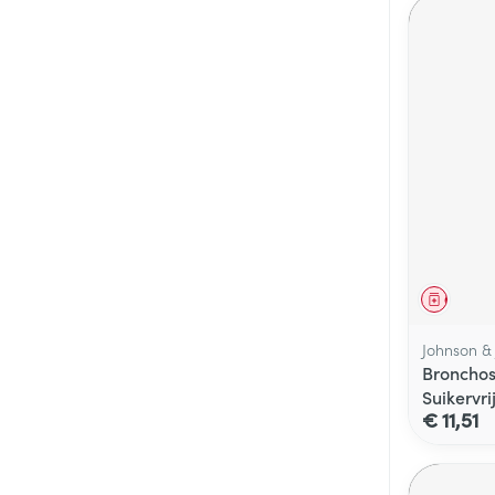
Genees
Johnson &
Bronchos
Suikervri
€ 11,51