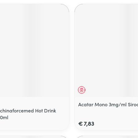
middel
Geneesmiddel
Acatar Mono 3mg/ml Siro
Echinaforcemed Hot Drink
00ml
€ 7,83