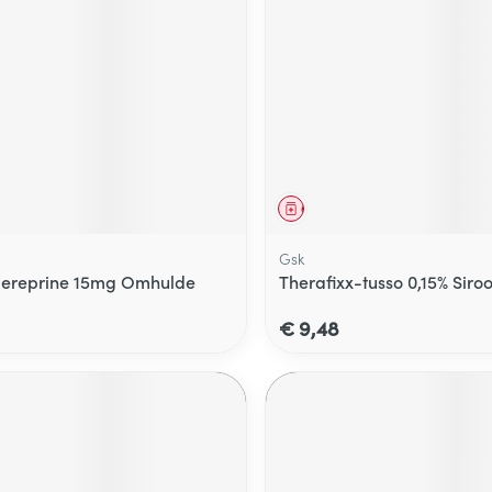
middel
Geneesmiddel
Gsk
ereprine 15mg Omhulde
Therafixx-tusso 0,15% Siro
€ 9,48