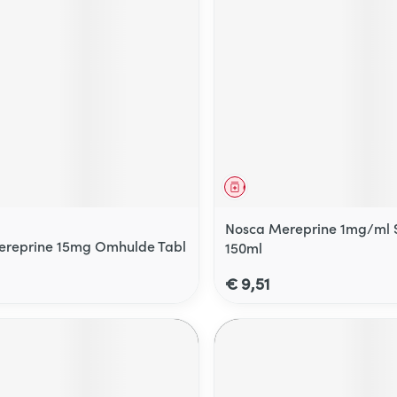
middel
Geneesmiddel
Nosca Mereprine 1mg/ml 
ereprine 15mg Omhulde Tabl
150ml
€ 9,51