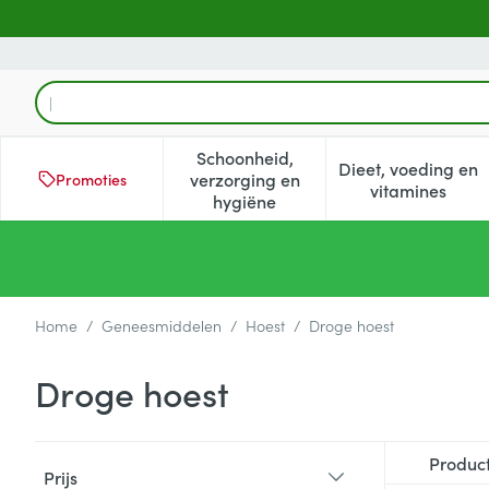
Ga naar de inhoud
Product, merk, categorie...
Schoonheid,
Dieet, voeding en
verzorging en
Promoties
Toon submenu voor Schoonheid
Toon subm
vitamines
hygiëne
Home
/
Geneesmiddelen
/
Hoest
/
Droge hoest
Droge hoest
Doorgaan naar productlijst
Produc
Prijs