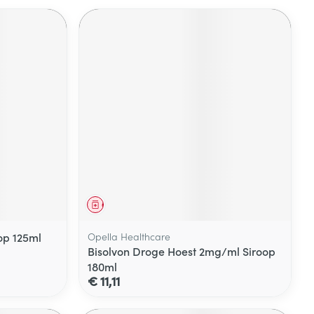
Geneesmiddel
op 125ml
Opella Healthcare
Bisolvon Droge Hoest 2mg/ml Siroop
180ml
€ 11,11