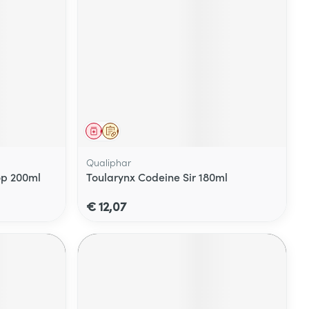
Geneesmiddel
Op voorschrift
Qualiphar
op 200ml
Toularynx Codeine Sir 180ml
€ 12,07