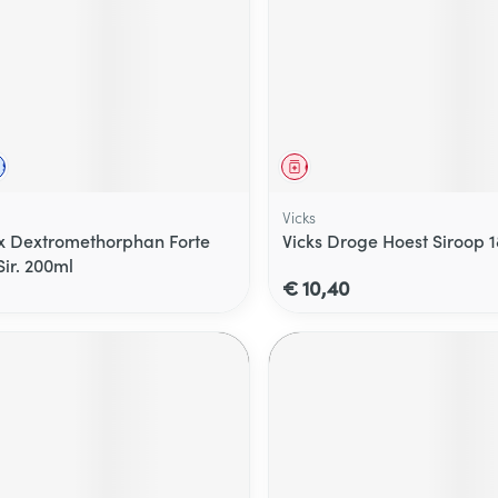
middel
voorschrift
Schriftelijke aanvraag
Geneesmiddel
Vicks
x Dextromethorphan Forte
Vicks Droge Hoest Siroop 
ir. 200ml
€ 10,40