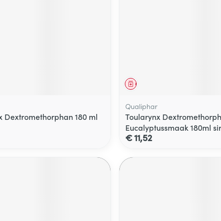
middel
Geneesmiddel
Qualiphar
x Dextromethorphan 180 ml
Toularynx Dextromethorp
Eucalyptussmaak 180ml si
€ 11,52