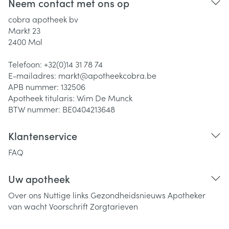
Neem contact met ons op
cobra apotheek bv
Markt 23
2400
Mol
Telefoon:
+32(0)14 31 78 74
E-mailadres:
markt@
apotheekcobra.be
APB nummer:
132506
Apotheek titularis:
Wim De Munck
BTW nummer:
BE0404213648
Klantenservice
FAQ
Uw apotheek
Over ons
Nuttige links
Gezondheidsnieuws
Apotheker
van wacht
Voorschrift
Zorgtarieven