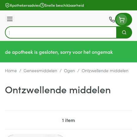
Ga naar de inhoud
Apothekersadvies
Snelle beschikbaarheid
Menu
Zoek
Product, merk, categorie...
de apotheek is gesloten, sorry voor het ongemak
Home
/
Geneesmiddelen
/
Ogen
/
Ontzwellende middelen
Ontzwellende middelen
1
item