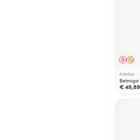
Genees
Op 
Astellas
Betmiga 
€ 49,89