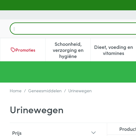
Ga naar de inhoud
Product, merk, categorie...
Schoonheid,
Dieet, voeding en
verzorging en
Promoties
Toon submenu voor Schoonheid
Toon subm
vitamines
hygiëne
Home
/
Geneesmiddelen
/
Urinewegen
Urinewegen
Doorgaan naar productlijst
Produc
Prijs