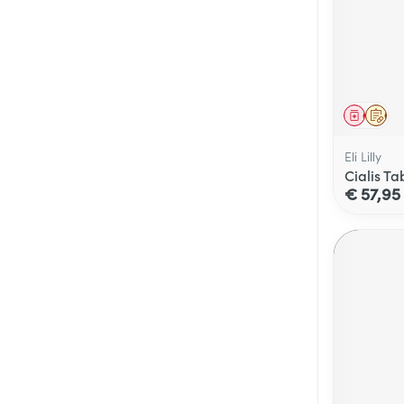
Genees
Op 
Eli Lilly
Cialis T
€ 57,95