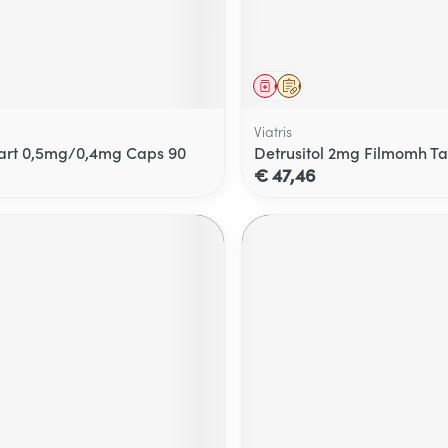
middel
voorschrift
Geneesmiddel
Op voorschrift
Viatris
rt 0,5mg/0,4mg Caps 90
Detrusitol 2mg Filmomh Ta
€ 47,46