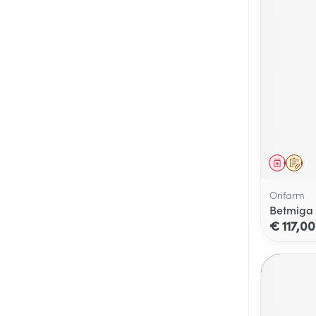
Genees
Op 
Orifarm
Betmiga 
€ 117,00