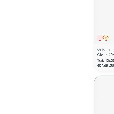
Genees
Op 
Orifarm
Cialis 2
Tabl12x
€ 146,2