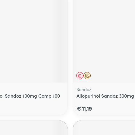
middel
voorschrift
Geneesmiddel
Op voorschrift
Sandoz
nol Sandoz 100mg Comp 100
Allopurinol Sandoz 300mg
€ 11,19