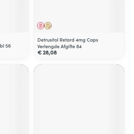
Geneesmiddel
Op voorschrift
Detrusitol Retard 4mg Caps
bl 56
Verlengde Afgifte 84
€ 28,08