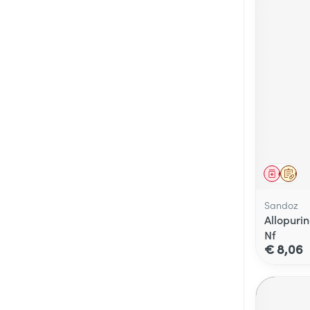
Genees
Op 
Sandoz
Allopuri
Nf
€ 8,06