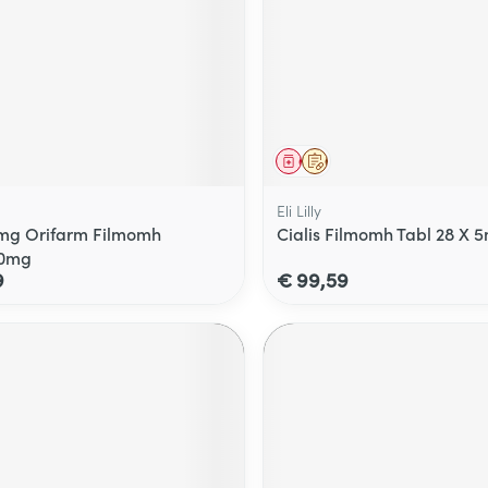
middel
voorschrift
Geneesmiddel
Op voorschrift
Eli Lilly
0mg Orifarm Filmomh
Cialis Filmomh Tabl 28 X 
20mg
9
€ 99,59