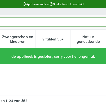
Apothekersadvies
Snelle beschikbaarheid
Zwangerschap en
Natuur
Vitaliteit 50+
, verzorging en hygiëne categorie
enu voor Dieet, voeding en vitamines categorie
Toon submenu voor Zwangerschap en kinderen cat
Toon submenu voor Vitaliteit 5
Toon subm
kinderen
geneeskunde
de apotheek is gesloten, sorry voor het ongemak
ten
1
-
24
van
352