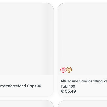
middel
Geneesmiddel
Op voorschrift
Alfuzosine Sandoz 10mg Ver
ProstaforceMed Caps 30
Tabl 100
€ 55,49