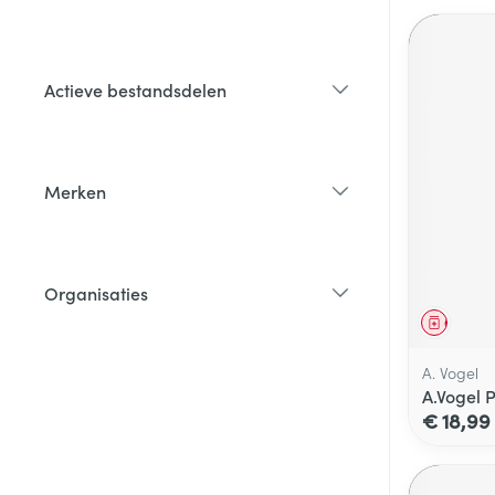
filter
Actieve bestandsdelen
filter
Merken
filter
Organisaties
filter
Genees
A. Vogel
A.Vogel 
€ 18,99