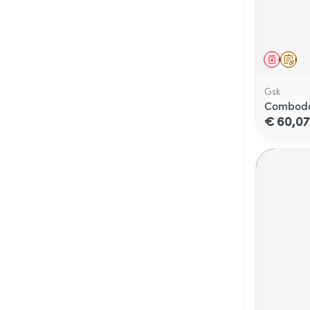
Genees
Op 
Gsk
Comboda
€ 60,07