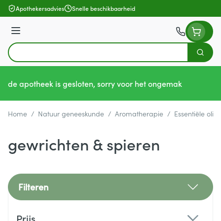
Ga naar de inhoud
Apothekersadvies
Snelle beschikbaarheid
Menu
Zoek
Product, merk, categorie...
de apotheek is gesloten, sorry voor het ongemak
Home
/
Natuur geneeskunde
/
Aromatherapie
/
Essentiële olië
gewrichten & spieren
Filteren
Doorgaan naar productlijst
Prijs