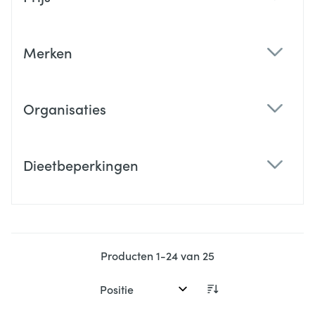
filter
Merken
filter
Organisaties
filter
Dieetbeperkingen
filter
Producten
1
-
24
van
25
Sorteer op: