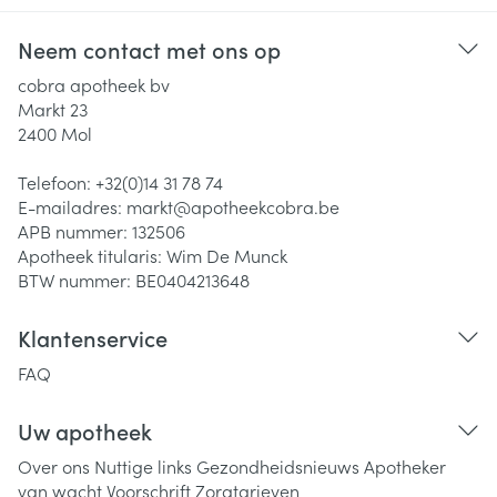
Neem contact met ons op
cobra apotheek bv
Markt 23
2400
Mol
Telefoon:
+32(0)14 31 78 74
E-mailadres:
markt@
apotheekcobra.be
APB nummer:
132506
Apotheek titularis:
Wim De Munck
BTW nummer:
BE0404213648
Klantenservice
FAQ
Uw apotheek
Over ons
Nuttige links
Gezondheidsnieuws
Apotheker
van wacht
Voorschrift
Zorgtarieven