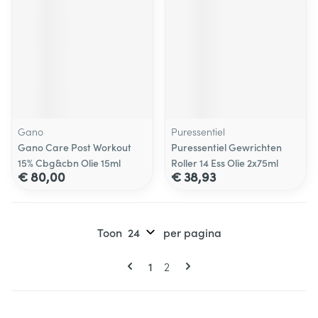
Gano
Puressentiel
Gano Care Post Workout
Puressentiel Gewrichten
15% Cbg&cbn Olie 15ml
Roller 14 Ess Olie 2x75ml
€ 80,00
€ 38,93
Toon
per pagina
Pagina's
U lees momenteel pagina
Pagina
1
2