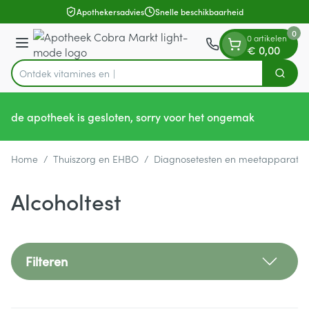
Dia 1 van 1
Ga naar de inhoud
Apothekersadvies
Snelle beschikbaarheid
0
0 artikelen
Menu
€ 0,00
Ontdek vit
Zoek
Product, merk, categorie...
de apotheek is gesloten, sorry voor het ongemak
Home
/
Thuiszorg en EHBO
/
Diagnosetesten en meetapparatuu
Alcoholtest
Filteren