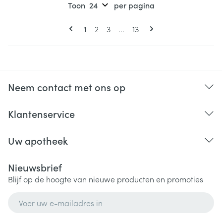
Toon
per pagina
Pagina's
U lees momenteel pagina
Pagina
Pagina
Pagina
1
2
3
...
13
Neem contact met ons op
Klantenservice
Uw apotheek
Nieuwsbrief
Blijf op de hoogte van nieuwe producten en promoties
E-mail adres