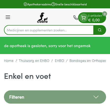
Dia 1 van 1
Ga naar de inhoud
Apothekersadvies
Snelle beschikbaarheid
0
0 artikelen
Menu
€ 0,00
Medicijnen en supplem
Zoek
Product, merk, categorie...
de apotheek is gesloten, sorry voor het ongemak
Home
/
Thuiszorg en EHBO
/
EHBO
/
Bandages en Orthopedie
Enkel en voet
Filteren