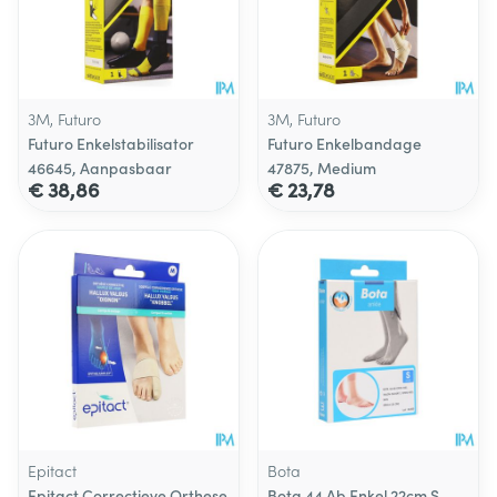
3M, Futuro
3M, Futuro
Futuro Enkelstabilisator
Futuro Enkelbandage
46645, Aanpasbaar
47875, Medium
€ 38,86
€ 23,78
Epitact
Bota
Epitact Correctieve Orthese
Bota 44 Ab Enkel 22cm S