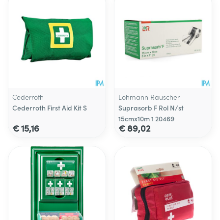
Cederroth
Lohmann Rauscher
Cederroth First Aid Kit S
Suprasorb F Rol N/st
15cmx10m 1 20469
€ 15,16
€ 89,02