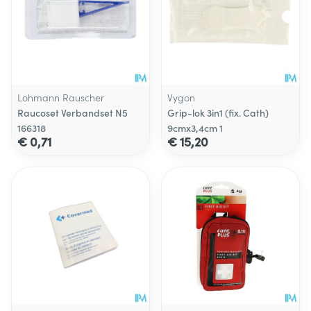
Lohmann Rauscher
Vygon
Raucoset Verbandset N5
Grip-lok 3in1 (fix. Cath)
166318
9cmx3,4cm 1
€ 0,71
€ 15,20