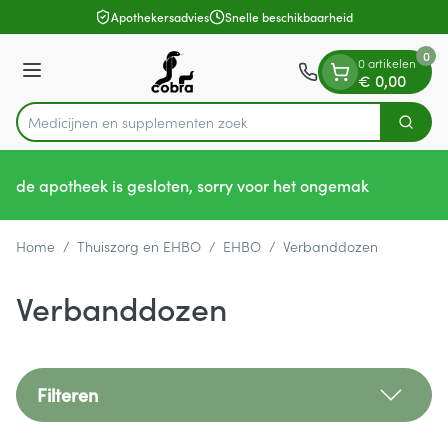
Dia 1 van 1
Ga naar de inhoud
Apothekersadvies
Snelle beschikbaarheid
0
0 artikelen
Menu
€ 0,00
Medicijnen en
Zoek
Product, merk, categorie...
de apotheek is gesloten, sorry voor het ongemak
Home
/
Thuiszorg en EHBO
/
EHBO
/
Verbanddozen
Verbanddozen
Filteren