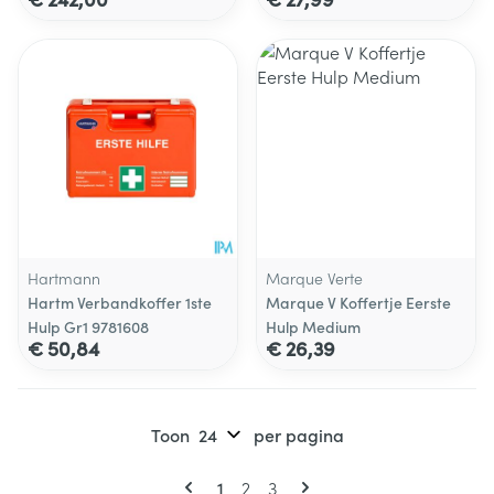
Hartmann
Marque Verte
Hartm Verbandkoffer 1ste
Marque V Koffertje Eerste
Hulp Gr1 9781608
Hulp Medium
€ 50,84
€ 26,39
Toon
per pagina
Pagina's
U lees momenteel pagina
Pagina
Pagina
1
2
3