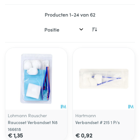
Producten
1
-
24
van
62
Sorteer op:
Lohmann Rauscher
Hartmann
Raucoset Verbandset N8
Verbandset # 215 1 P/s
166618
€ 1,35
€ 0,92