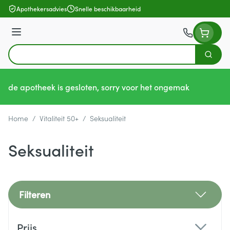
Ga naar de inhoud
Apothekersadvies
Snelle beschikbaarheid
Menu
Zoek
Product, merk, categorie...
de apotheek is gesloten, sorry voor het ongemak
Home
/
Vitaliteit 50+
/
Seksualiteit
Seksualiteit
Filteren
Doorgaan naar productlijst
Prijs