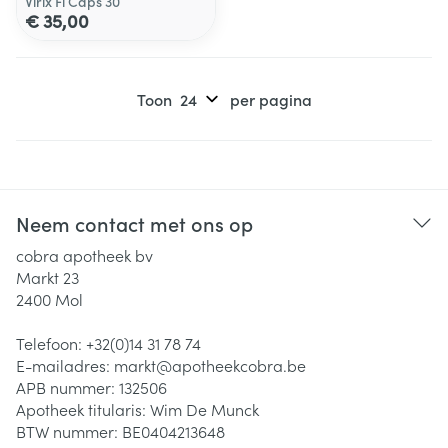
Virix Fl Caps 30
€ 35,00
Toon
per pagina
Neem contact met ons op
cobra apotheek bv
Markt 23
2400
Mol
Telefoon:
+32(0)14 31 78 74
E-mailadres:
markt@
apotheekcobra.be
APB nummer:
132506
Apotheek titularis:
Wim De Munck
BTW nummer:
BE0404213648