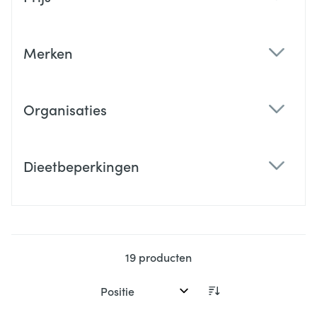
filter
Merken
filter
Organisaties
filter
Dieetbeperkingen
filter
19
producten
Sorteer op: