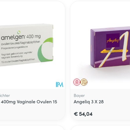
middel
voorschrift
Geneesmiddel
Op voorschrift
chter
Bayer
400mg Vaginale Ovulen 15
Angeliq 3 X 28
€ 54,04