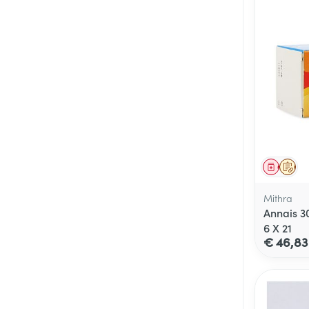
Genees
Op 
Mithra
Annais 3
6 X 21
€ 46,83