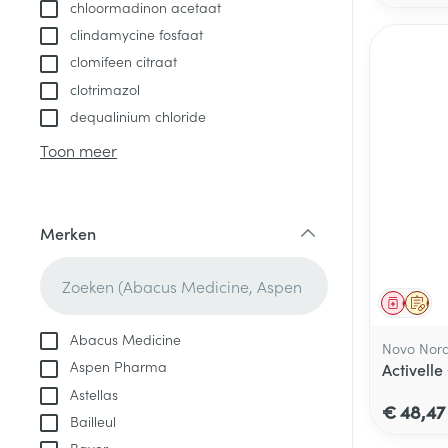
chloormadinon acetaat
clindamycine fosfaat
clomifeen citraat
clotrimazol
dequalinium chloride
Toon meer
Merken
filter
Genees
Op 
Abacus Medicine
Novo Nor
Aspen Pharma
Activell
Astellas
€ 48,47
Bailleul