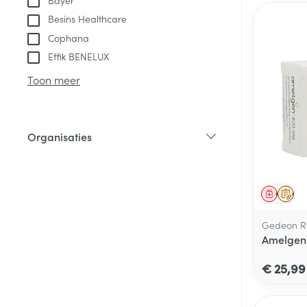
Bayer
Besins Healthcare
Cophana
Effik BENELUX
Toon meer
Organisaties
filter
Genees
Op 
Gedeon Ri
Amelgen 
€ 25,99