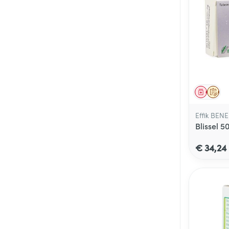
Genees
Op 
Effik BEN
Blissel 
€ 34,24