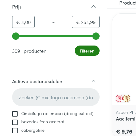
Produc
Prijs
filter
-
Minimumwaarde
Maximale waarde
€ 4,00
€ 254,99
Gebruik de pijltjestoetsen links en rechts om de minim
309 producten
Filteren
Actieve bestandsdelen
filter
Genees
Op 
Aspen Ph
Cimicifuga racemosa (droog extract)
Aacifem
bazedoxifeen acetaat
cabergoline
€ 9,76