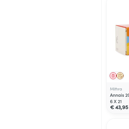
Genees
Op 
Mithra
Annais 2
6 X 21
€ 43,95