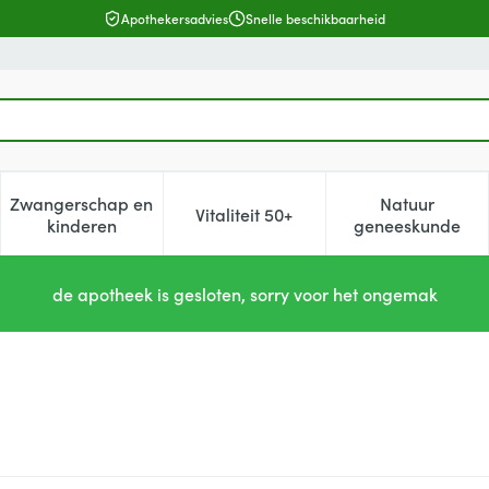
Apothekersadvies
Snelle beschikbaarheid
Zwangerschap en
Natuur
Vitaliteit 50+
, verzorging en hygiëne categorie
enu voor Dieet, voeding en vitamines categorie
Toon submenu voor Zwangerschap en kinderen cat
Toon submenu voor Vitaliteit 5
Toon subm
kinderen
geneeskunde
de apotheek is gesloten, sorry voor het ongemak