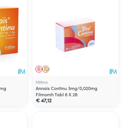
Geneesmiddel
Op voorschrift
Mithra
0mg
Annais Continu 3mg/0,020mg
Filmomh Tabl 6 X 28
€ 47,12