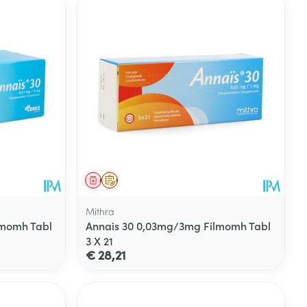
Geneesmiddel
Op voorschrift
Mithra
lmomh Tabl
Annais 30 0,03mg/3mg Filmomh Tabl
3 X 21
€ 28,21