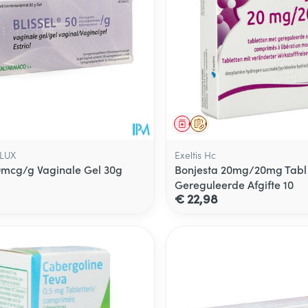
middel
voorschrift
Geneesmiddel
Op voorschrift
ELUX
Exeltis Hc
50mcg/g Vaginale Gel 30g
Bonjesta 20mg/20mg Tabl
Gereguleerde Afgifte 10
€ 22,98