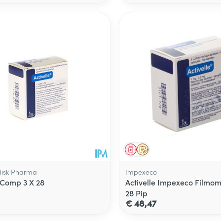
middel
voorschrift
Geneesmiddel
Op voorschrift
disk Pharma
Impexeco
e Comp 3 X 28
Activelle Impexeco Filmom
28 Pip
€ 48,47