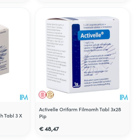
Geneesmiddel
Op voorschrift
Activelle Orifarm Filmomh Tabl 3x28
h Tabl 3 X
Pip
€ 48,47