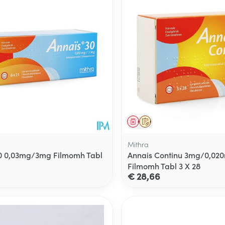
middel
voorschrift
Geneesmiddel
Op voorschrift
Mithra
0 0,03mg/3mg Filmomh Tabl
Annais Continu 3mg/0,02
Filmomh Tabl 3 X 28
€ 28,66