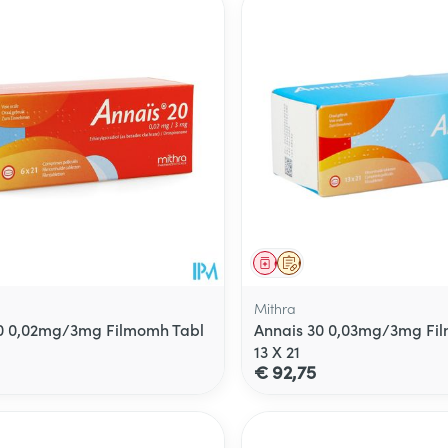
middel
voorschrift
Geneesmiddel
Op voorschrift
Mithra
0 0,02mg/3mg Filmomh Tabl
Annais 30 0,03mg/3mg Fi
13 X 21
€ 92,75