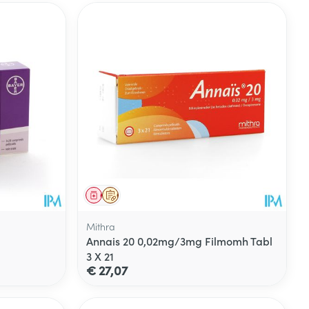
Geneesmiddel
Op voorschrift
Mithra
Annais 20 0,02mg/3mg Filmomh Tabl
3 X 21
€ 27,07