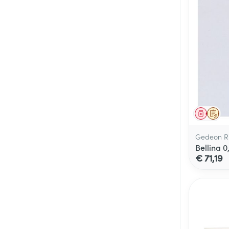
Genees
Op 
Gedeon Ri
Bellina 
€ 71,19