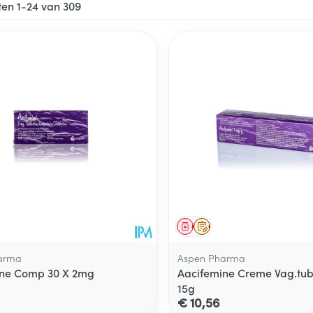
ten
1
-
24
van
309
ale en maximale prijswaarden aan te passen.
middel
voorschrift
Geneesmiddel
Op voorschrift
arma
Aspen Pharma
ine Comp 30 X 2mg
Aacifemine Creme Vag.tub
15g
€ 10,56